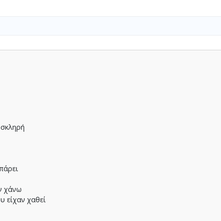
ς
 σκληρή
η
 πάρει
ν χάνω
υ είχαν χαθεί