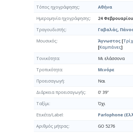
Τόπος ηχογράφησης
Αθήνα
Ημερομηνία ηχογράφησης
24 Φεβρουαρίου
Τραγουδιστής
Γαβαλάς, Πάνος
Μουσικός
Άγνωστος
[
Τρί
[
Καμπάνες
]
Τονικότητα
Μι ελάσσονα
Τροπικότητα
Μινόρε
Προεισαγωγή
Ναι
Διάρκεια προεισαγωγής
0' 39''
Ταξίμι
Όχι
Ετικέτα/Label
Parlophone (Ελ
Αριθμός μήτρας
GO 5276