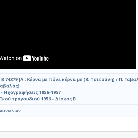
 B 74379 [Α': Κέρνα με πόνε κέρνα με (Β. Τσιτσάνη) / Π. Γαβαλ
 Γαβαλάς]
- Ηχογραφήσεις 1956-1957
ϊκού τραγουδιού 1956 - Δίσκος Β
ωαννίνων