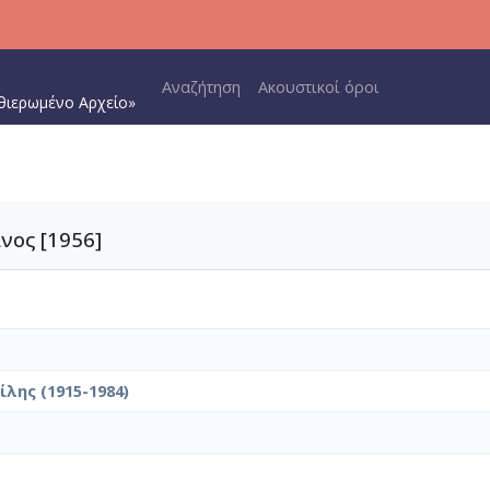
Main navigation
Αναζήτηση
Ακουστικοί όροι
θιερωμένο Αρχείο»
νος [1956]
λης (1915-1984)