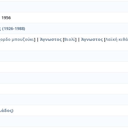
 1956
 (1926-1988)
χορδο μπουζούκι
] |
Άγνωστος
[
Βιολί
] |
Άγνωστος
[
Λαϊκή κιθ
λάδος)