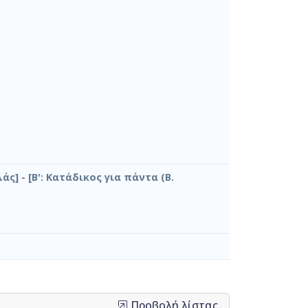
άς] - [Β': Κατάδικος για πάντα (Β.
Προβολή λίστας