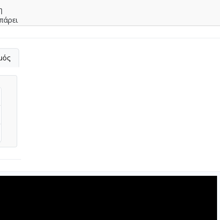
η
 πάρει
λώνω
φρικτό
μός
πόνο
ώνω