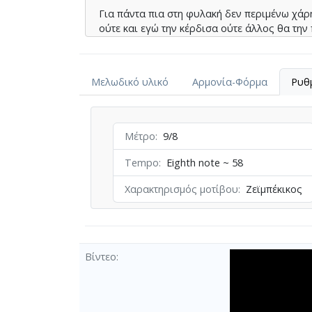
Για πάντα πια στη φυλακή δεν περιµένω χάρ
ούτε και εγώ την κέρδισα ούτε άλλος θα την
Αν δεις στεφάνια και χαρές το χέρι µου απ
με αίµα το ‘βαψα γι’ αυτό το έγκληµά µου το 
Μελωδικό υλικό
Αρμονία-Φόρμα
Ρυθ
στα µαύρα σίδερα για πάντα θα πληρώνω
Για πάντα µες τη φυλακή µε συντροφιά τον 
το έγκληµά µου το βαρύ για πάντα θα πληρ
Μέτρο
9/8
Tempo
Eighth note ~ 58
Χαρακτηρισμός μοτίβου
Ζεϊμπέκικος
Βίντεο