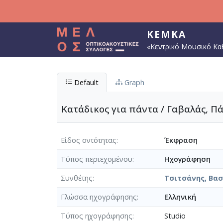
Παράκαμψη προς το κυρίως περιεχόμενο
ΚΕΜΚΑ
«Κεντρικό Μουσικό Κα
Default
Graph
Κατάδικος για πάντα / Γαβαλάς, Πά
Είδος οντότητας
Έκφραση
Τύπος περιεχομένου
Ηχογράφηση
Συνθέτης
Τσιτσάνης, Βασί
Γλώσσα ηχογράφησης
Ελληνική
Τύπος ηχογράφησης
Studio