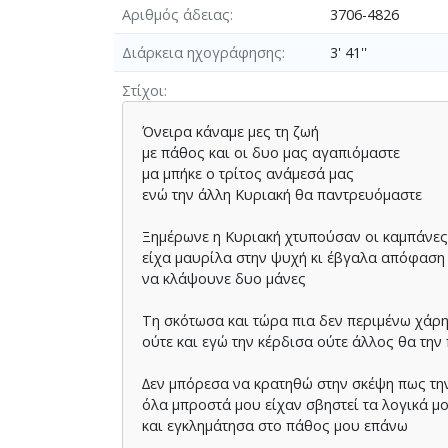
Αριθμός άδειας
3706-4826
Διάρκεια ηχογράφησης
3' 41''
Στίχοι
Όνειρα κάναµε µες τη ζωή
µε πάθος και οι δυο µας αγαπιόµαστε
µα µπήκε ο τρίτος ανάµεσά µας
ενώ την άλλη Κυριακή θα παντρευόµαστε
Ξηµέρωνε η Κυριακή χτυπούσαν οι καµπάνε
είχα µαυρίλα στην ψυχή κι έβγαλα απόφαση
να κλάψουνε δυο µάνες
Τη σκότωσα και τώρα πια δεν περιµένω χάρ
ούτε και εγώ την κέρδισα ούτε άλλος θα την
∆εν µπόρεσα να κρατηθώ στην σκέψη πως τη
όλα µπροστά µου είχαν σβηστεί τα λογικά µο
και εγκληµάτησα στο πάθος µου επάνω