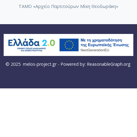
ΤΑΜΟ «Αρχείο Παρτιτούρων Μίκη Θεοδωράκη»
© 2025
melos-project.gr
- Powered by:
ReasonableGraph.org