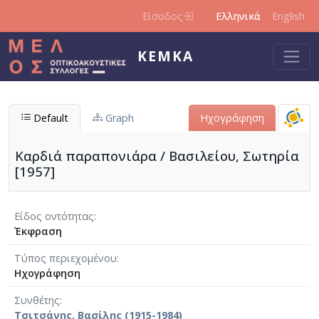
Παράκαμψη προς το κυρίως περιεχόμενο
Είσοδος
Ελληνικά
English
ΚΕΜΚΑ
Default
Graph
Ηχογράφηση
Καρδιά παραπονιάρα / Βασιλείου, Σωτηρία
[1957]
Είδος οντότητας
Έκφραση
Τύπος περιεχομένου
Ηχογράφηση
Συνθέτης
Τσιτσάνης, Βασίλης (1915-1984)