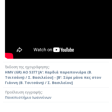
Έκδοση της ηχογράφησης
HMV (GR) AO 5377 [Α': Καρδιά παραπονιάρα (Β.
Τσιτσάνη) / Σ. Βασιλείου] - [Β': Σύρε μάνα πες στον
Γιάννη (Β. Τσιτσάνη) / Σ. Βασιλείου]
Προέλευση εγγραφής
Πανεπιστήμιο Ιωαννίνων