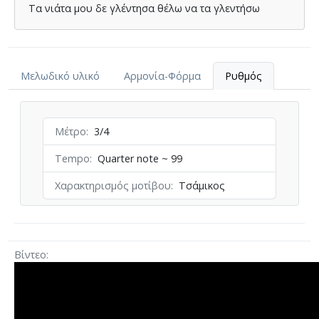
Τα νιάτα µου δε γλέντησα θέλω να τα γλεντήσω
Μελωδικό υλικό
Αρμονία-Φόρμα
Ρυθμός
Μέτρο
3/4
Tempo
Quarter note ~ 99
Χαρακτηρισμός μοτίβου
Τσάμικος
Βίντεο