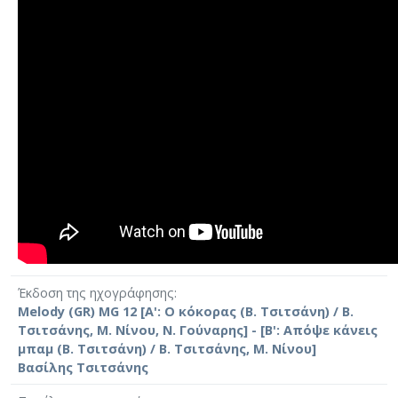
Αν µε θέλεις κόκορά µου έλα πες το στην κυρά µου
µη ζητάς αυγά να κάνω και στο δρόµο να τα χάνω
Κουκουρίκου το κοκόρι κοκοκό κάνει κι η κότα
την τραβούσε µε το ζόρι και της άλλαζε τα φώτα
Έκδοση της ηχογράφησης
Melody (GR) MG 12 [Α': Ο κόκορας (Β. Τσιτσάνη) / Β.
Τσιτσάνης, Μ. Νίνου, Ν. Γούναρης] - [Β': Απόψε κάνεις
μπαμ (Β. Τσιτσάνη) / Β. Τσιτσάνης, Μ. Νίνου]
Βασίλης Τσιτσάνης