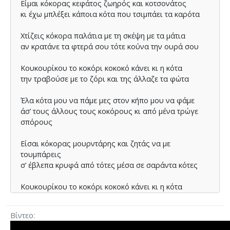
Είµαι κόκορας κεφάτος ζωηρός και κοτσονάτος
κι έχω µπλέξει κάποια κότα που τσιµπάει τα καρότα
Χτίζεις κόκορα παλάτια µε τη σκέψη µε τα µάτια
αν κρατάνε τα φτερά σου τότε κούνα την ουρά σου
Κουκουρίκου το κοκόρι κοκοκό κάνει κι η κότα
την τραβούσε µε το ζόρι και της άλλαζε τα φώτα
Έλα κότα µου να πάµε µες στον κήπο µου να φάµε
άσ’ τους άλλους τους κοκόρους κι από µένα τρώγε
σπόρους
Είσαι κόκορας µουρντάρης και ζητάς να µε
τουµπάρεις
σ’ έβλεπα κρυφά από τότες µέσα σε σαράντα κότες
Κουκουρίκου το κοκόρι κοκοκό κάνει κι η κότα
την τραβούσε µε το ζόρι και της άλλαζε τα φώτα
Βίντεο
Κότα µου θα µε τρελάνεις κακαρίσµατα µου κάνεις
κι όπως πάµε θα πετάξω στο κοτέτσι σου ν’ αράξω