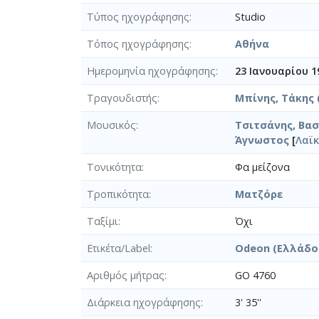
Τύπος ηχογράφησης
Studio
Τόπος ηχογράφησης
Αθήνα
Ημερομηνία ηχογράφησης
23 Ιανουαρίου 1
Τραγουδιστής
Μπίνης, Τάκης (
Μουσικός
Τσιτσάνης, Βασί
Άγνωστος
[
Λαϊκ
Τονικότητα
Φα μείζονα
Τροπικότητα
Ματζόρε
Ταξίμι
Όχι
Ετικέτα/Label
Odeon (Ελλάδο
Αριθμός μήτρας
GO 4760
Διάρκεια ηχογράφησης
3' 35''