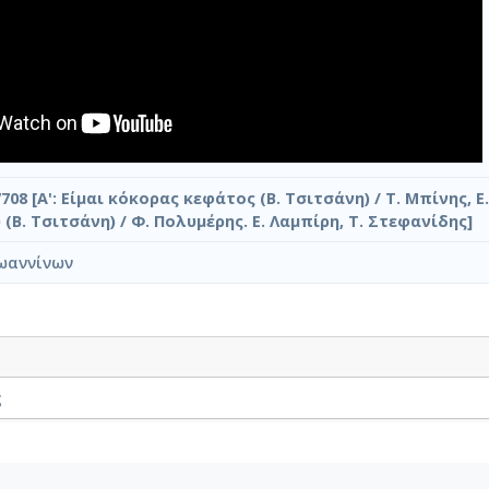
708 [Α': Είμαι κόκορας κεφάτος (Β. Τσιτσάνη) / Τ. Μπίνης, Ε.
(Β. Τσιτσάνη) / Φ. Πολυμέρης. Ε. Λαμπίρη, Τ. Στεφανίδης]
ωαννίνων
ς