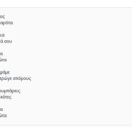
τος
 καρότα
τια
ρά σου
τα
φώτα
 φάµε
α τρώγε σπόρους
τουµπάρεις
 κότες
τα
φώτα
κάνεις