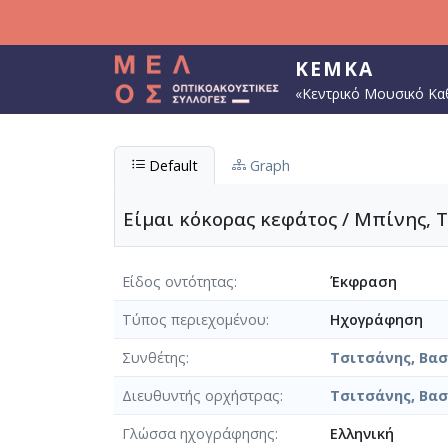
Παράκαμψη προς το κυρίως περιεχόμενο
ΚΕΜΚΑ
«Κεντρικό Μουσικό Κα
Default
Graph
Είμαι κόκορας κεφάτος / Μπίνης, Τ
Είδος οντότητας
Έκφραση
Τύπος περιεχομένου
Ηχογράφηση
Συνθέτης
Τσιτσάνης, Βασί
Διευθυντής ορχήστρας
Τσιτσάνης, Βασί
Γλώσσα ηχογράφησης
Ελληνική