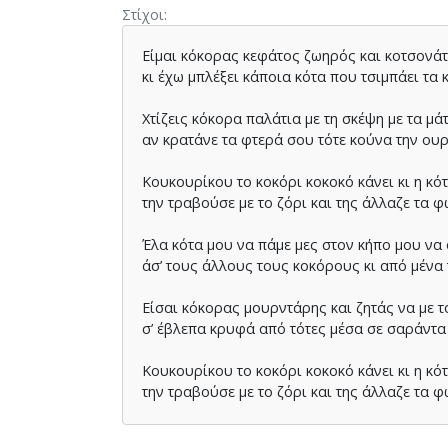
Στίχοι
Είµαι κόκορας κεφάτος ζωηρός και κοτσονά
κι έχω µπλέξει κάποια κότα που τσιµπάει τα
Χτίζεις κόκορα παλάτια µε τη σκέψη µε τα µά
αν κρατάνε τα φτερά σου τότε κούνα την ου
Κουκουρίκου το κοκόρι κοκοκό κάνει κι η κό
την τραβούσε µε το ζόρι και της άλλαζε τα 
Έλα κότα µου να πάµε µες στον κήπο µου να
άσ’ τους άλλους τους κοκόρους κι από µέν
Είσαι κόκορας µουρντάρης και ζητάς να µε 
σ’ έβλεπα κρυφά από τότες µέσα σε σαράντα
Κουκουρίκου το κοκόρι κοκοκό κάνει κι η κό
την τραβούσε µε το ζόρι και της άλλαζε τα 
Κότα µου θα µε τρελάνεις κακαρίσµατα µου 