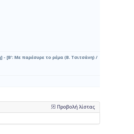
] - [Β': Με παρέσυρε το ρέμα (Β. Τσιτσάνη) /
Προβολή λίστας