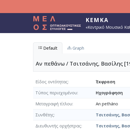
Παράκαμψη προς το κυρίως περιεχόμενο
ΚΕΜΚΑ
«Κεντρικό Μουσικό Κα
Default
Graph
Αν πεθάνω / Τσιτσάνης, Βασίλης [1
Είδος οντότητας
Έκφραση
Τύπος περιεχομένου
Ηχογράφηση
Μεταγραφή τίτλου
An petháno
Συνθέτης
Τσιτσάνης, Βασί
Διευθυντής ορχήστρας
Τσιτσάνης, Βασί