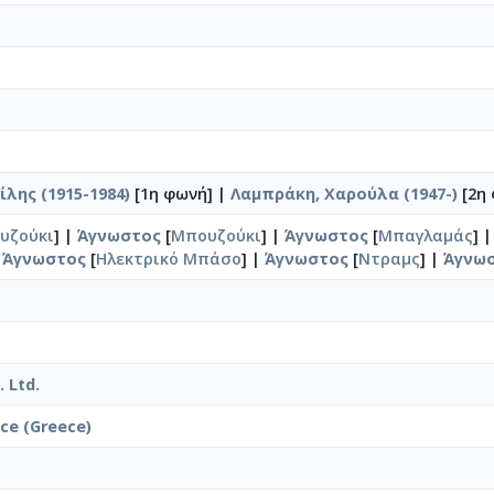
λης (1915-1984)
[1η φωνή] |
Λαμπράκη, Χαρούλα (1947-)
[2η
υζούκι
] |
Άγνωστος
[
Μπουζούκι
] |
Άγνωστος
[
Μπαγλαμάς
] 
|
Άγνωστος
[
Ηλεκτρικό Μπάσο
] |
Άγνωστος
[
Ντραμς
] |
Άγνω
 Ltd.
ice (Greece)