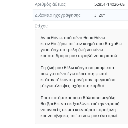
Αριθμός άδειας
52851-14026-68
Διάρκεια ηχογράφησης
3' 20''
Στίχοι
Αν πεθάνω, από σένα θα πεθάνω
κι αν θα ζήσω απ’ τον καημό σου θα χαθώ
γιατί άρχισα τρελή ζωή να κάνω
και στο δρόμο μου στραβά να περπατώ
Τη ζωή μου θέλω κάργα σα μπαμπέσα
που για σένα έχω πέσει στη φωτιά
κι όταν σ’ έκανα τρανή σαν πριγκιπέσα
μ’ εγκατέλειψες αχάριστη καρδιά
Ποιο ποτάμι και ποια θάλασσα μεγάλη
θα βρεθεί να σε ξεπλύνει απ’ την ντροπή
να πνιγείς σε μια καινούρια παραζάλη
και να σβήσεις απ’ το νου μου ένα πρωί