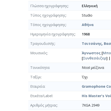
Γλώσσα ηχογράφησης
Ελληνική
Τύπος ηχογράφησης
Studio
Τόπος ηχογράφησης
Αθήνα
Ημερομηνία ηχογράφησης
1968
Τραγουδιστής
Τσιτσάνης, Βασί
Μουσικός
Άγνωστος
[
Μπο
[
Συνθεσάιζερ
] 
Τονικότητα
Ντο♯ μείζονα
Ταξίμι
Όχι
Εταιρεία
Gramophone Co.
Ετικέτα/Label
His Master's Vo
Αριθμός μήτρας
7XGA 2949