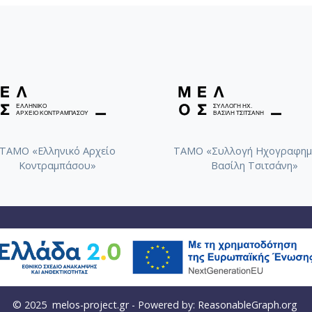
ΤΑΜΟ «Ελληνικό Αρχείο
ΤΑΜΟ «Συλλογή Ηχογραφημ
Κοντραμπάσου»
Βασίλη Τσιτσάνη»
© 2025
melos-project.gr
- Powered by:
ReasonableGraph.org