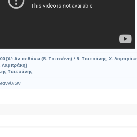
00 [Α': Αν πεθάνω (Β. Τσιτσάνη) / Β. Τσιτσάνης, Χ. Λαμπράκη
Χ. Λαμπράκη]
λης Τσιτσάνης
ωαννίνων