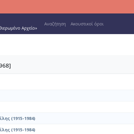
Main navigation
Αναζήτηση
Ακουστικοί όροι
θιερωμένο Αρχείο»
968]
λης (1915-1984)
λης (1915-1984)