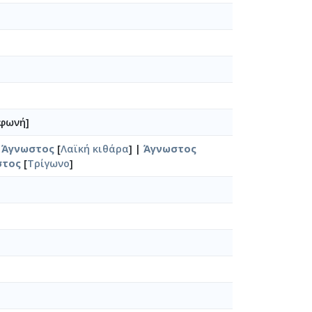
 φωνή]
|
Άγνωστος
[
Λαϊκή κιθάρα
] |
Άγνωστος
στος
[
Τρίγωνο
]