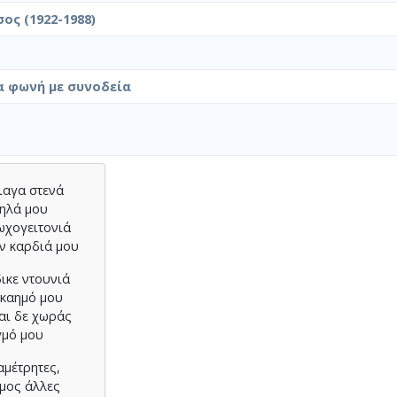
ος (1922-1988)
α φωνή με συνοδεία
ιαγα στενά
μηλά μου
ωχογειτονιά
ην καρδιά μου
δικε ντουνιά
 καημό μου
και δε χωράς
γμό μου
αμέτρητες,
σμος άλλες