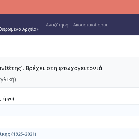
Main navigation
Αναζήτηση
Ακουστικοί όροι
θιερωμένο Αρχείο»
υνθέτης]. Βρέχει στη φτωχογειτονιά
γγλική)
 έργο)
κης (1925-2021)