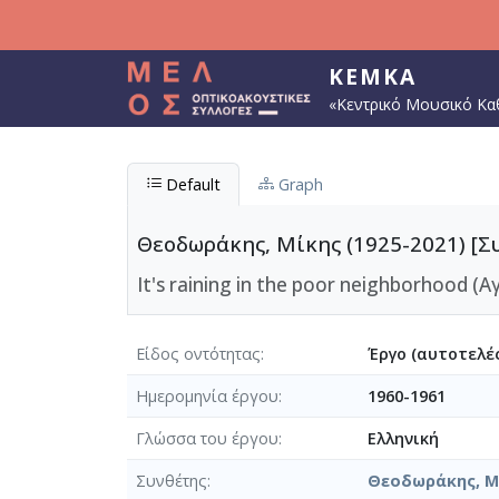
Παράκαμψη προς το κυρίως περιεχόμενο
ΚΕΜΚΑ
«Κεντρικό Μουσικό Κα
Default
Graph
Θεοδωράκης, Μίκης (1925-2021) [Σ
It's raining in the poor neighborhood (Α
Είδος οντότητας
Έργο (αυτοτελές
Ημερομηνία έργου
1960-1961
Γλώσσα του έργου
Ελληνική
Συνθέτης
Θεοδωράκης, Μί