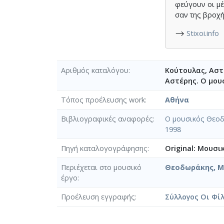
φεύγουν οι μ
σαν της βροχή
⟶
Stixoi.info
Αριθμός καταλόγου
Κούτουλας, Αστέ
Αστέρης. Ο μουσ
Τόπος προέλευσης work
Αθήνα
Βιβλιογραφικές αναφορές
Ο μουσικός Θεοδω
1998
Πηγή καταλογογράφησης
Original: Μουσι
Περιέχεται στο μουσικό
Θεοδωράκης, Μί
έργο
Προέλευση εγγραφής
Σύλλογος Οι Φί