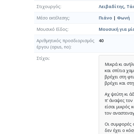
Στιχουργός
Λειβαδίτης, Τάσ
Μέσο εκτέλεσης
Πιάνο
|
Φωνή
Μουσικό Είδος
Μουσική για μί
Αριθμητικός προσδιορισμός
40
έργου (opus, no)
Στίχοι
Μικρά κι ανήλ
και σπίτια χα
βρέχει στη φτ
βρέχει και στ
Αχ ψεύτη κι ά
π’ άναψες τον
είσαι μικρός 
τον αναστενα
Οι συμφορές 
δεν έχει ο κό