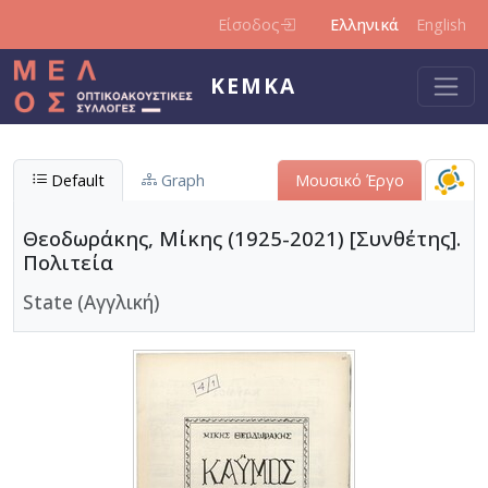
Παράκαμψη προς το κυρίως περιεχόμενο
Είσοδος
Ελληνικά
English
ΚΕΜΚΑ
Default
Graph
Μουσικό Έργο
Θεοδωράκης, Μίκης (1925-2021) [Συνθέτης].
Πολιτεία
State (Αγγλική)