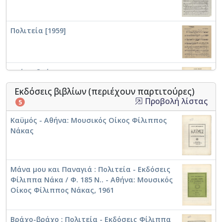
Πολιτεία [1959]
Βράχο-βράχο [1961]
Εκδόσεις βιβλίων (περιέχουν παρτιτούρες)
Προβολή λίστας
5
Καϋμός - Αθήνα: Μουσικός Οίκος Φίλιππος
Μάνα μου και Παναγιά [1961]
Νάκας
Μάνα μου και Παναγιά : Πολιτεία - Εκδόσεις
Το παράπονο
Φίλιππα Νάκα / Φ. 185 Ν.. - Αθήνα: Μουσικός
Οίκος Φίλιππος Νάκας, 1961
Βράχο-βράχο : Πολιτεία - Εκδόσεις Φίλιππα
Καϋμός