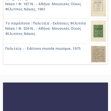
Νάκα / Φ. 187 Ν.. - Αθήνα: Μουσικός Οίκος
Φίλιππος Νάκας, 1961
Το παράπονο : Πολιτεία - Εκδόσεις Φίλιππα
Βράχο-βράχο [1975]
Νάκα / Φ. 204 Ν.. - Αθήνα: Μουσικός Οίκος
Φίλιππος Νάκας
Βρέχει στη φτωχογειτονιά
Πολιτεία - : Editions monde musique, 1975
Δραπετσώνα [1975]
Μάνα μου και Παναγιά