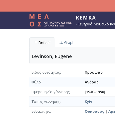
Παράκαμψη προς το κυρίως περιεχόμενο
ΚΕΜΚΑ
«Κεντρικό Μουσικό Κα
Default
Graph
Levinson, Eugene
Είδος οντότητας
Πρόσωπο
Φύλο
Άνδρας
Ημερομηνία γέννησης
[1940-1950]
Τόπος γέννησης
Kyiv
Εθνικότητα
Ουκρανός
|
Αμ