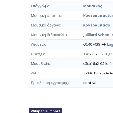
Επάγγελμα
Μουσικός
Μουσική ιδιότητα
Κοντραμπασίσ
Μουσικό όργανο
Κοντραμπάσο
Μουσική διδασκαλία
Juilliard School
Wikidata
Q5407439 ⟶
Eug
Discogs
1787237 ⟶
Euge
MusicBrainz
c5ca16a2-651c-4
VIAF
371491962524747
Προέλευση εγγραφής
central
Wikipedia Import