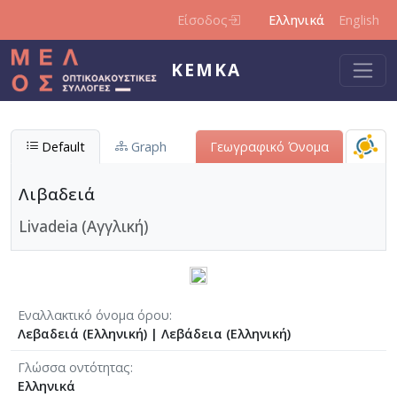
Παράκαμψη προς το κυρίως περιεχόμενο
Είσοδος
Ελληνικά
English
ΚΕΜΚΑ
Default
Graph
Γεωγραφικό Όνομα
Λιβαδειά
Livadeia (Αγγλική)
Εναλλακτικό όνομα όρου
Λεβαδειά (Ελληνική)
|
Λεβάδεια (Ελληνική)
Γλώσσα οντότητας
Ελληνικά