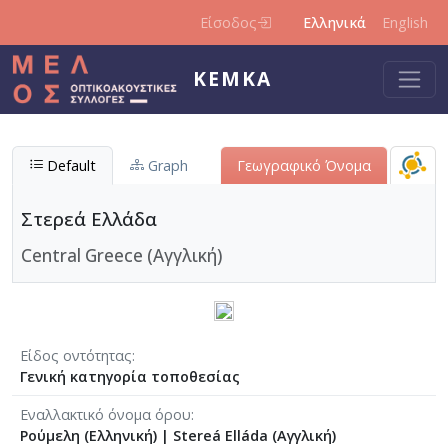
Παράκαμψη προς το κυρίως περιεχόμενο
Είσοδος
Ελληνικά
English
ΚΕΜΚΑ
Default
Graph
Γεωγραφικό Όνομα
Στερεά Ελλάδα
Central Greece (Αγγλική)
Είδος οντότητας
Γενική κατηγορία τοποθεσίας
Εναλλακτικό όνομα όρου
Ρούμελη (Ελληνική)
|
Stereá Elláda (Αγγλική)