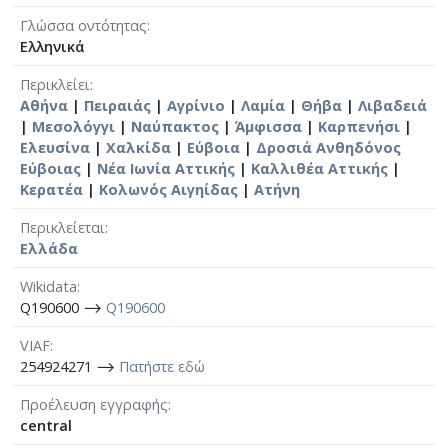
Γλώσσα οντότητας
Ελληνικά
Περικλείει
Αθήνα
|
Πειραιάς
|
Αγρίνιο
|
Λαμία
|
Θήβα
|
Λιβαδειά
|
Μεσολόγγι
|
Ναύπακτος
|
Άμφισσα
|
Καρπενήσι
|
Ελευσίνα
|
Χαλκίδα
|
Εύβοια
|
Δροσιά Ανθηδόνος
Εύβοιας
|
Νέα Ιωνία Αττικής
|
Καλλιθέα Αττικής
|
Κερατέα
|
Κολωνός Αιγηίδας
|
Ατήνη
Περικλείεται
Ελλάδα
Wikidata
Q190600 ⟶
Q190600
VIAF
254924271 ⟶
Πατήστε εδώ
Προέλευση εγγραφής
central