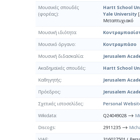
Μουσικές σπουδές
Hartt School Un
(φορέας)
Yale University
[
Μεταπτυχιακό
Μουσική ιδιότητα
Κοντραμπασίσ
Μουσικό όργανο
Κοντραμπάσο
Μουσική διδασκαλία
Jerusalem Acad
Ακαδημαϊκές σπουδές
Hartt School Un
Καθηγητής
Jerusalem Acad
Πρόεδρος
Jerusalem Acad
Σχετικές ιστοσελίδες
Personal Websit
Wikidata
Q24049028 ⟶
Mi
Discogs
2911235 ⟶
Micha
VIAF
316027501 ( Per