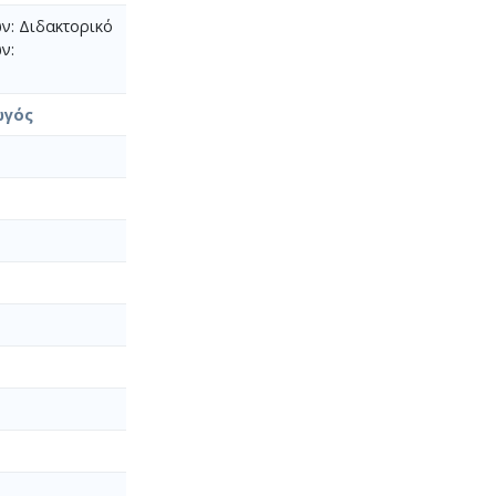
ν: Διδακτορικό
ν:
ωγός