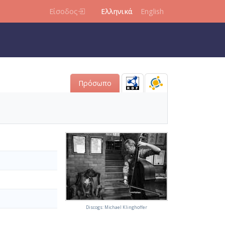
Είσοδος
Ελληνικά
English
Πρόσωπο
Discogs: Michael Klinghoffer