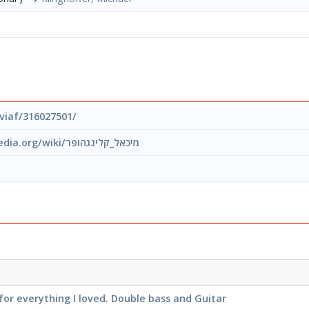
/viaf/316027501/
https://he.wikipedia.org/wiki/מיכאל_קלינגהופר
or everything I loved. Double bass and Guitar