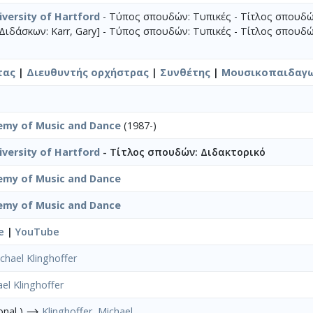
iversity of Hartford
- Τύπος σπουδών: Τυπικές - Τίτλος σπουδώ
Διδάσκων: Karr, Gary] - Τύπος σπουδών: Τυπικές - Τίτλος σπουδώ
τας
|
Διευθυντής ορχήστρας
|
Συνθέτης
|
Μουσικοπαιδαγ
emy of Music and Dance
(1987-)
iversity of Hartford
- Τίτλος σπουδών: Διδακτορικό
emy of Music and Dance
emy of Music and Dance
e
|
YouTube
chael Klinghoffer
el Klinghoffer
sonal ) ⟶
Klinghoffer, Michael