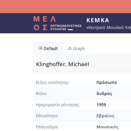
Παράκαμψη προς το κυρίως περιεχόμενο
ΚΕΜΚΑ
«Κεντρικό Μουσικό Κα
Default
Graph
Klinghoffer, Michael
Είδος οντότητας
Πρόσωπο
Φύλο
Άνδρας
Ημερομηνία γέννησης
1959
Εθνικότητα
Εβραίος
Επάγγελμα
Μουσικός