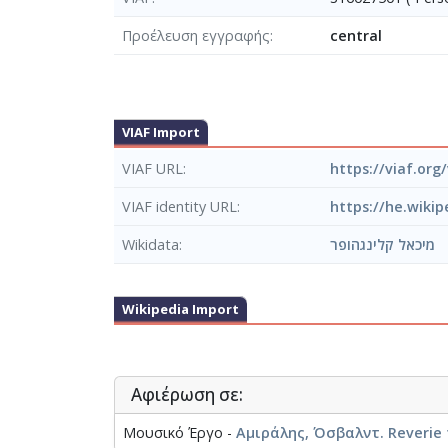
Προέλευση εγγραφής
central
VIAF Import
VIAF URL
https://viaf.org
VIAF identity URL
Wikidata
מיכאל קלינגהופר
Wikipedia Import
Αφιέρωση σε:
Μουσικό Έργο -
Αμιράλης, Όσβαλντ. Reverie f