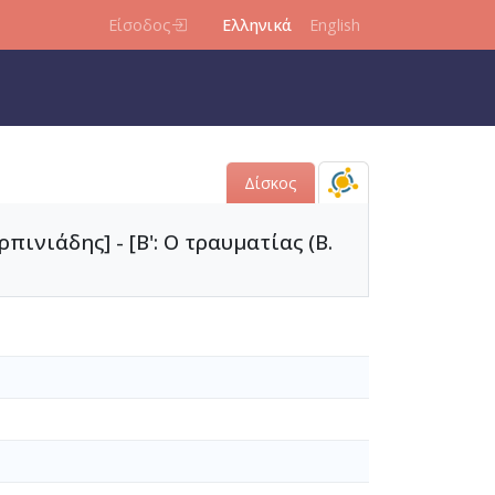
Είσοδος
Ελληνικά
English
Δίσκος
πινιάδης] - [Β': Ο τραυματίας (Β.