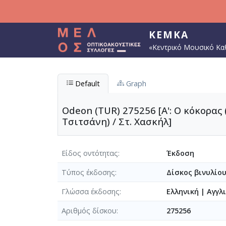
Παράκαμψη προς το κυρίως περιεχόμενο
ΚΕΜΚΑ
«Κεντρικό Μουσικό Κα
Default
Graph
Odeon (TUR) 275256 [Α': Ο κόκορας (
Τσιτσάνη) / Στ. Χασκήλ]
Είδος οντότητας
Έκδοση
Τύπος έκδοσης
Δίσκος βινυλίο
Γλώσσα έκδοσης
Ελληνική
|
Αγγλ
Αριθμός δίσκου
275256