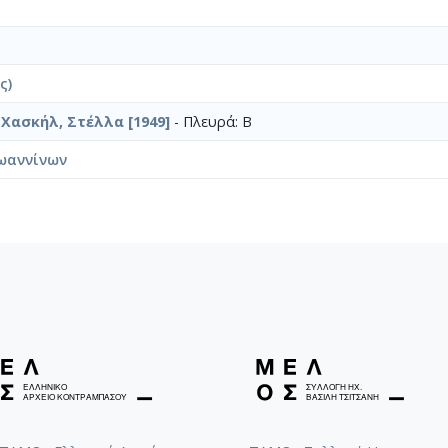
ς)
 Χασκήλ, Στέλλα [1949]
- Πλευρά: Β
ωαννίνων