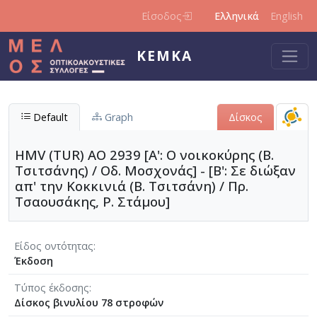
Παράκαμψη προς το κυρίως περιεχόμενο
Είσοδος
Ελληνικά
English
ΚΕΜΚΑ
Default
Graph
Δίσκος
HMV (TUR) AO 2939 [Α': Ο νοικοκύρης (Β.
Τσιτσάνης) / Οδ. Μοσχονάς] - [Β': Σε διώξαν
απ' την Κοκκινιά (Β. Τσιτσάνη) / Πρ.
Τσαουσάκης, Ρ. Στάμου]
Είδος οντότητας
Έκδοση
Τύπος έκδοσης
Δίσκος βινυλίου 78 στροφών