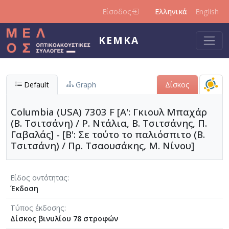
Παράκαμψη προς το κυρίως περιεχόμενο
Είσοδος
Ελληνικά
English
ΚΕΜΚΑ
Default
Graph
Δίσκος
Columbia (USA) 7303 F [Α': Γκιουλ Μπαχάρ
(Β. Τσιτσάνη) / Ρ. Ντάλια, Β. Τσιτσάνης, Π.
Γαβαλάς] - [Β': Σε τούτο το παλιόσπιτο (Β.
Τσιτσάνη) / Πρ. Τσαουσάκης, Μ. Νίνου]
Είδος οντότητας
Έκδοση
Τύπος έκδοσης
Δίσκος βινυλίου 78 στροφών