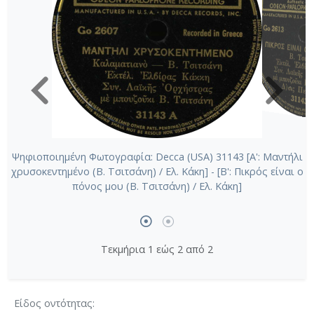
Ψηφιοποιημένη Φωτογραφία: Decca (USA) 31143 [Α': Μαντήλι
χρυσοκεντημένο (Β. Τσιτσάνη) / Ελ. Κάκη] - [Β': Πικρός είναι ο
πόνος μου (Β. Τσιτσάνη) / Ελ. Κάκη]
Τεκμήρια 1 εώς 2 από 2
Είδος οντότητας