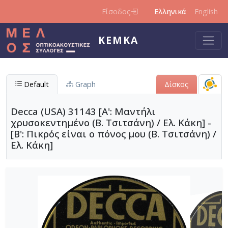
Παράκαμψη προς το κυρίως περιεχόμενο
Είσοδος
Ελληνικά
English
ΚΕΜΚΑ
Default
Graph
Δίσκος
Decca (USA) 31143 [Α': Μαντήλι
χρυσοκεντημένο (Β. Τσιτσάνη) / Ελ. Κάκη] -
[Β': Πικρός είναι ο πόνος μου (Β. Τσιτσάνη) /
Ελ. Κάκη]