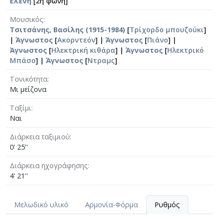
Ελένη
[2η φωνή]
Μουσικός
Τσιτσάνης, Βασίλης (1915-1984)
[
Τρίχορδο μπουζούκι
]
|
Άγνωστος
[
Ακορντεόν
] |
Άγνωστος
[
Πιάνο
] |
Άγνωστος
[
Ηλεκτρική κιθάρα
] |
Άγνωστος
[
Ηλεκτρικό
Μπάσο
] |
Άγνωστος
[
Ντραμς
]
Τονικότητα
Μι μείζονα
Ταξίμι
Ναι
Διάρκεια ταξιμιού
0' 25''
Διάρκεια ηχογράφησης
4' 21''
Μελωδικό υλικό
Αρμονία-Φόρμα
Ρυθμός