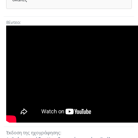
Βίντεο
Έκδοση της ηχογράφησης