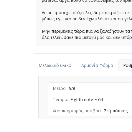
µα είναι αργά πολύ να ζωντανέψεις τον έρ
∆ε σε προσέχω σ’ ό,τι λες δε µε πειράζει τι κι
µήπως εγώ για σε δεν έχω κλάψει και συ γε
Μην περιµένεις τώρα πια να ξαναζήσουν τα 
όλα τελειώσανε πια µεταξύ µας και δεν υπάρ
Μελωδικό υλικό
Αρμονία-Φόρμα
Ρυθ
Μέτρο
9/8
Tempo
Eighth note ~ 64
Χαρακτηρισμός μοτίβου
Ζεϊμπέκικος