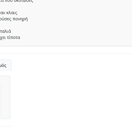
ωτα που σκότωσες
 αν κλαις
λούσες πονηρή
παλιά
χει τίποτα
μός