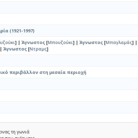
ία (1921-1997)
υζούκι
] |
Άγνωστος
[
Μπουζούκι
] |
Άγνωστος
[
Μπαγλαμάς
] 
 |
Άγνωστος
[
Ντραμς
]
νικό περιβάλλον στη μεσαία περιοχή
έρνας τη γωνιά