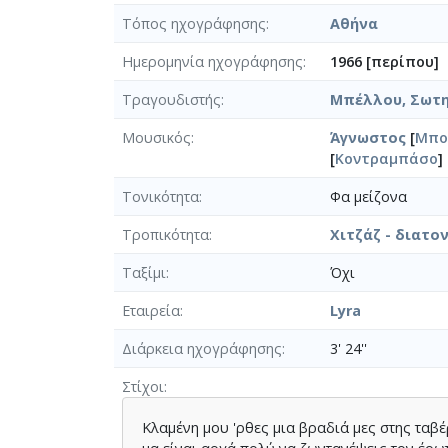
Τόπος ηχογράφησης
Αθήνα
Ημερομηνία ηχογράφησης
1966 [περίπου]
Τραγουδιστής
Μπέλλου, Σωτηρ
Μουσικός
Άγνωστος
[
Μπο
[
Κοντραμπάσο
]
Τονικότητα
Φα μείζονα
Τροπικότητα
Χιτζάζ - διατο
Ταξίμι
Όχι
Εταιρεία
Lyra
Διάρκεια ηχογράφησης
3' 24''
Στίχοι
Κλαµένη μου 'ρθες µια βραδιά µες στης ταβ