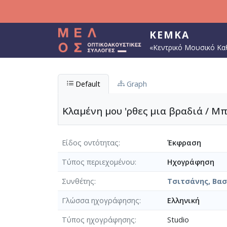
Παράκαμψη προς το κυρίως περιεχόμενο
ΚΕΜΚΑ
«Κεντρικό Μουσικό Κα
Default
Graph
Κλαμένη μου 'ρθες μια βραδιά / Μπ
Είδος οντότητας
Έκφραση
Τύπος περιεχομένου
Ηχογράφηση
Συνθέτης
Τσιτσάνης, Βασί
Γλώσσα ηχογράφησης
Ελληνική
Τύπος ηχογράφησης
Studio