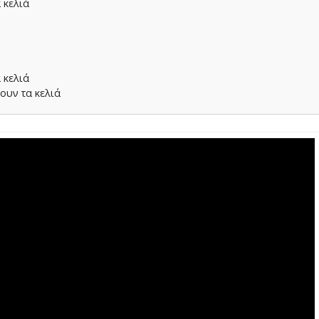
 κελιά
 κελιά
ουν τα κελιά