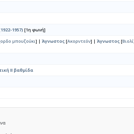
1922-1957)
[1η φωνή]
χορδο μπουζούκι
] |
Άγνωστος
[
Ακορντεόν
] |
Άγνωστος
[
Βιολί
τική II βαθμίδα
ένα