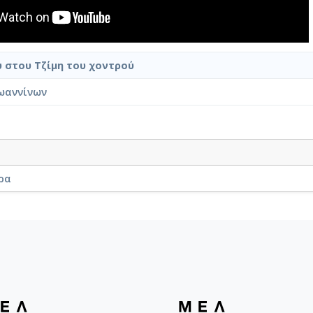
 στου Τζίμη του χοντρού
ωαννίνων
ρα