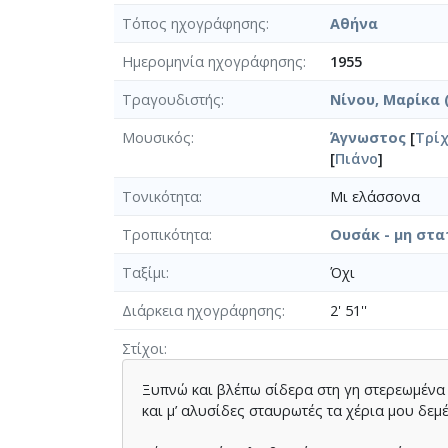
Τόπος ηχογράφησης
Αθήνα
Ημερομηνία ηχογράφησης
1955
Τραγουδιστής
Νίνου, Μαρίκα (
Μουσικός
Άγνωστος
[
Τρί
[
Πιάνο
]
Τονικότητα
Μι ελάσσονα
Τροπικότητα
Ουσάκ - μη στα
Ταξίμι
Όχι
Διάρκεια ηχογράφησης
2' 51''
Στίχοι
Ξυπνώ και βλέπω σίδερα στη γη στερεωµένα
και µ’ αλυσίδες σταυρωτές τα χέρια µου δεµ