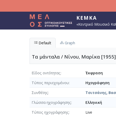
Παράκαμψη προς το κυρίως περιεχόμενο
ΚΕΜΚΑ
«Κεντρικό Μουσικό Κα
Default
Graph
Τα μάνταλα / Νίνου, Μαρίκα [1955]
Είδος οντότητας
Έκφραση
Τύπος περιεχομένου
Ηχογράφηση
Συνθέτης
Τσιτσάνης, Βασί
Γλώσσα ηχογράφησης
Ελληνική
Τύπος ηχογράφησης
Live