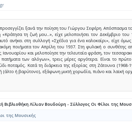
gr
ροσεγγίζει ξανά την ποίηση του Γιώργου Σεφέρη. Απόσπασμα τ
 «Κράτησα τη ζωή μου...», είχε μελοποιήσει τον Δεκέμβριο του 
υτό ανήκει στη συλλογή «Σχέδια για ένα καλοκαίρι», είχε όμως
ακόμη ποιήματα τον Απρίλη του 1937. Στη φυλακή ο συνθέτης 
ις Ιανουαρίου και μελοποίησε την τελευταία φράση, τον τεσσαρακ
 πατήματα των αλόγων», τρεις μέρες αργότερα. Είναι το πρώτ
δι-ποταμός. Κατά τη διάρκεια της εξορίας στη Ζάτουνα (1968-1
ή (άλτο ή βαρύτονο), εξάφωνη μικτή χορωδία, πιάνο και λαϊκή ορ
κή Βιβλιοθήκη Λίλιαν Βουδούρη - Σύλλογος Οι Φίλοι της Μουσ
λοι της Μουσικής