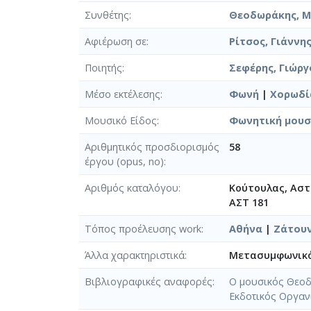
Συνθέτης
Θεοδωράκης, Μί
Αφιέρωση σε
Ρίτσος, Γιάννης
Ποιητής
Σεφέρης, Γιώργο
Μέσο εκτέλεσης
Φωνή
|
Χορωδί
Μουσικό Είδος
Φωνητική μουσ
Αριθμητικός προσδιορισμός
58
έργου (opus, no)
Αριθμός καταλόγου
Κούτουλας, Αστέ
ΑΣΤ 181
Τόπος προέλευσης work
Αθήνα
|
Ζάτου
Άλλα χαρακτηριστικά
Μετασυμφωνικ
Βιβλιογραφικές αναφορές
Ο μουσικός Θεοδω
Εκδοτικός Οργαν