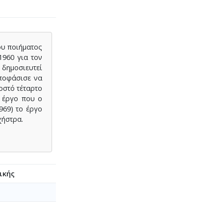
ου ποιήματος
1960 για τον
 δημοσιευτεί
αποφάσισε να
οστό τέταρτο
ο έργο που ο
969) το έργο
χήστρα.
ικής