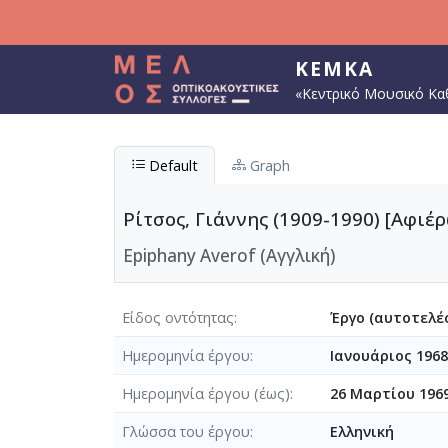
Παράκαμψη προς το κυρίως περιεχόμενο
ΚΕΜΚΑ
«Κεντρικό Μουσικό Κα
Default
Graph
Ρίτσος, Γιάννης (1909-1990) [Αφι
Epiphany Averof (Αγγλική)
Είδος οντότητας
Έργο (αυτοτελές
Ημερομηνία έργου
Ιανουάριος 1968
Ημερομηνία έργου (έως)
26 Μαρτίου 1969
Γλώσσα του έργου
Ελληνική