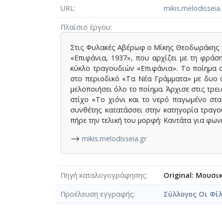
URL
mikis.melodisseia.
Πλαίσιο έργου
Στις Φυλακές Αβέρωφ ο Μίκης Θεοδωράκης π
«Επιφάνια, 1937», που αρχίζει με τη φράση
κύκλο τραγουδιών «Επιφάνια». Το ποίημα α
στο περιοδικό «Τα Νέα Γράμματα» με δυο 
μελοποιήσει όλο το ποίημα. Άρχισε στις τρε
στίχο «Το χιόνι και το νερό παγωμένο στα
συνθέτης κατατάσσει στην κατηγορία τραγού
πήρε την τελική του μορφή: Καντάτα για φων
⟶
mikis.melodisseia.gr
Πηγή καταλογογράφησης
Original: Μουσι
Προέλευση εγγραφής
Σύλλογος Οι Φί