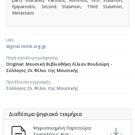
parts indicated: Parodos, Kommos, First Stasimon,
[Φάκελος] GR-As-MTH-003-Sc-009-079-Δημοτικά
Epiparodos, Second Stasimon, Third Stasimon,
[Φάκελος] GR-As-MTH-003-Sc-009-080-Πέντε Κρ
Metastasis
[Φάκελος] GR-As-MTH-003-Sc-010-081-Συρτός Χ
[Φάκελος] GR-As-MTH-003-Sc-010-082-Η Θυσία
[Φάκελος] GR-As-MTH-003-Sc-010-083-Αγρίμια κ
[Φάκελος] GR-As-MTH-003-Sc-010-084-Σχέδιο 
URL
[Φάκελος] GR-As-MTH-003-Sc-010-085-Ερωτόκρ
digital.mmb.org.gr
[Φάκελος] GR-As-MTH-003-Sc-010-086-Κατσαντ
Πηγή καταλογογράφησης
[Φάκελος] GR-As-MTH-003-Sc-010-087-Ορφέας κ
Original: Μουσική Βιβλιοθήκη Λίλιαν Βουδούρη -
[Φάκελος] GR-As-MTH-003-Sc-010-088-Ορφέας κ
Σύλλογος Οι Φίλοι της Μουσικής
[Φάκελος] GR-As-MTH-003-Sc-010-089-ELIKON γ
[Φάκελος] GR-As-MTH-003-Sc-010-090-Συρτός Χ
Προέλευση εγγραφής
Σύλλογος Οι Φίλοι της Μουσικής
[Φάκελος] GR-As-MTH-003-Sc-010-091-[Ποιητικ
[Φάκελος] GR-As-MTH-003-Sc-011-092-Carnaval
[Φάκελος] GR-As-MTH-003-Sc-011-093-Karmen 
[Φάκελος] GR-As-MTH-003-Sc-012-094-Εύα [195
Διαθέσιμα ψηφιακά τεκμήρια
[Φάκελος] GR-As-MTH-003-Sc-012-095-Sonatina 
[Φάκελος] GR-As-MTH-003-Sc-012-096-Quatre po
Ψηφιοποιημένη Παρτιτούρα:
[Φάκελος] GR-As-MTH-003-Sc-012-097-Theme et v
Σοφοκλέους Αίας