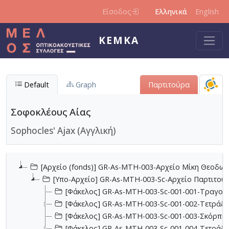
Παράκαμψη προς το κυρίως περιεχόμενο
Είσοδος
Ελληνικά
English
ΚΕΜΚΑ
Default
Graph
Παρτιτούρα
Σοφοκλέους Αίας
Sophocles' Ajax (Αγγλική)
[Αρχείο (fonds)] GR-As-MTH-003-Αρχείο Μίκη Θεοδωρ
[Υπο-Αρχείο] GR-As-MTH-003-Sc-Αρχείο Παρτιτο
[Φάκελος] GR-As-MTH-003-Sc-001-001-Τραγούδι
[Φάκελος] GR-As-MTH-003-Sc-001-002-Τετράδια
[Φάκελος] GR-As-MTH-003-Sc-001-003-Σκόρπια
[Φάκελος] GR-As-MTH-003-Sc-001-004-Τετράδιο