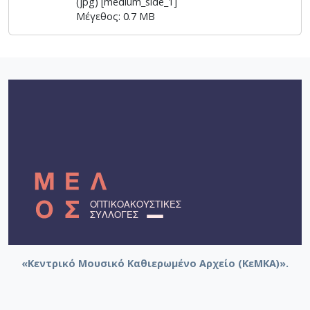
(jpg) [medium_side_1]
Μέγεθος: 0.7 MB
«Κεντρικό Μουσικό Καθιερωμένο Αρχείο (ΚεΜΚΑ)».