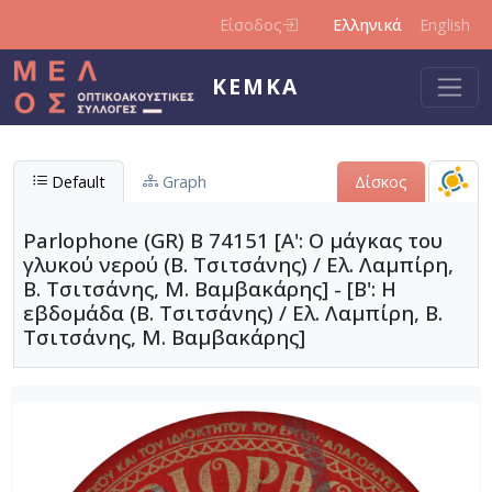
Παράκαμψη προς το κυρίως περιεχόμενο
Είσοδος
Ελληνικά
English
ΚΕΜΚΑ
Default
Graph
Δίσκος
Parlophone (GR) B 74151 [Α': Ο μάγκας του
γλυκού νερού (Β. Τσιτσάνης) / Ελ. Λαμπίρη,
Β. Τσιτσάνης, Μ. Βαμβακάρης] - [Β': Η
εβδομάδα (Β. Τσιτσάνης) / Ελ. Λαμπίρη, Β.
Τσιτσάνης, Μ. Βαμβακάρης]