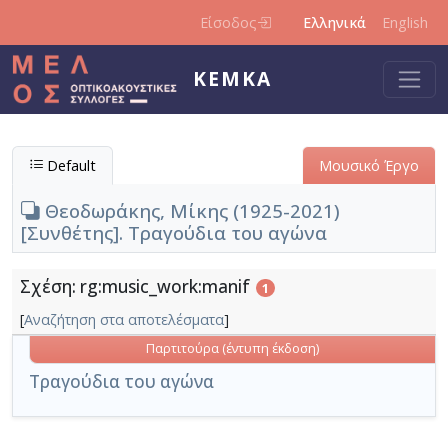
Παράκαμψη προς το κυρίως περιεχόμενο
Είσοδος
Ελληνικά
English
ΚΕΜΚΑ
Default
Μουσικό Έργο
Θεοδωράκης, Μίκης (1925-2021)
[Συνθέτης]. Τραγούδια του αγώνα
Σχέση: rg:music_work:manif
1
[
Αναζήτηση στα αποτελέσματα
]
Παρτιτούρα (έντυπη έκδοση)
Τραγούδια του αγώνα