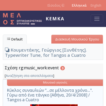
Παράκαμψη προς το κυρίως περιεχόμενο
Είσοδος
Ελληνικά
English
ΚΕΜΚΑ
Default
Διασκευή Μουσικού Έργου
Κουμεντάκης, Γεώργιος [Συνθέτης].
Typewriter Tune, for Tangos a Cuatro
Σχέση: rg:music_work:event
3
[
Αναζήτηση στα αποτελέσματα
]
Μουσικό γεγονός
Κύκλος συναυλιών "...σε μέλλοντα χρόνο...".
Γύρω από ένα τάνγκο [Αθήνα, 20/4/2008] /
Tangos a Cuatro