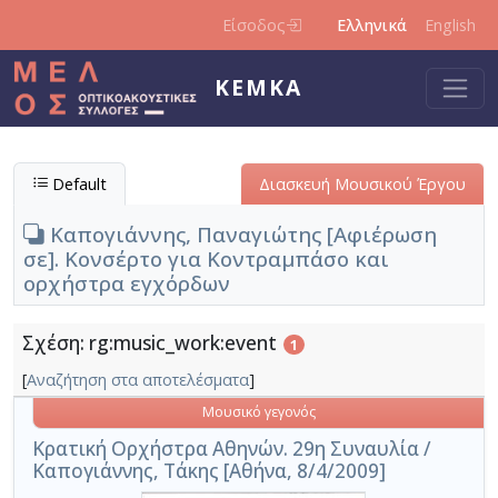
Παράκαμψη προς το κυρίως περιεχόμενο
Είσοδος
Ελληνικά
English
ΚΕΜΚΑ
Default
Διασκευή Μουσικού Έργου
Καπογιάννης, Παναγιώτης [Αφιέρωση
σε]. Κονσέρτο για Κοντραμπάσο και
ορχήστρα εγχόρδων
Σχέση: rg:music_work:event
1
[
Αναζήτηση στα αποτελέσματα
]
Μουσικό γεγονός
Κρατική Ορχήστρα Αθηνών. 29η Συναυλία /
Καπογιάννης, Τάκης [Αθήνα, 8/4/2009]