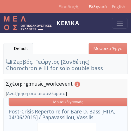
Παράκαμψη προς το κυρίως περιεχόμενο
Είσοδος
Ελληνικά
English
ΚΕΜΚΑ
Default
Μουσικό Έργο
Ζερβός, Γεώργιος [Συνθέτης].
Chorochronie III for solo double bass
Σχέση: rg:music_work:event
3
[
Αναζήτηση στα αποτελέσματα
]
Μουσικό γεγονός
Post-Crisis Repertoire for Bare D. Bass [ΗΠΑ,
04/06/2015] / Papavassiliou, Vassilis