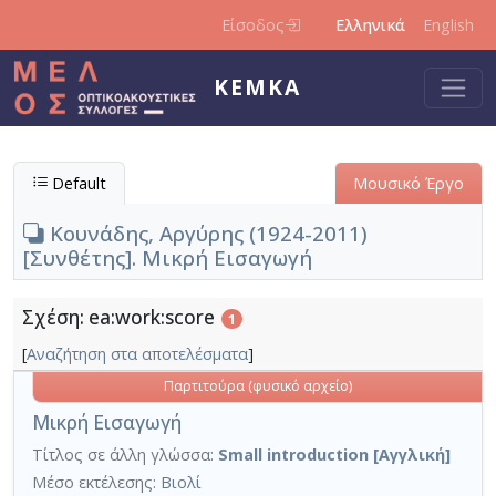
Παράκαμψη προς το κυρίως περιεχόμενο
Είσοδος
Ελληνικά
English
ΚΕΜΚΑ
Default
Μουσικό Έργο
Κουνάδης, Αργύρης (1924-2011)
[Συνθέτης]. Μικρή Εισαγωγή
Σχέση: ea:work:score
1
[
Αναζήτηση στα αποτελέσματα
]
Παρτιτούρα (φυσικό αρχείο)
Μικρή Εισαγωγή
Τίτλος σε άλλη γλώσσα:
Small introduction [Αγγλική]
Μέσο εκτέλεσης:
Βιολί