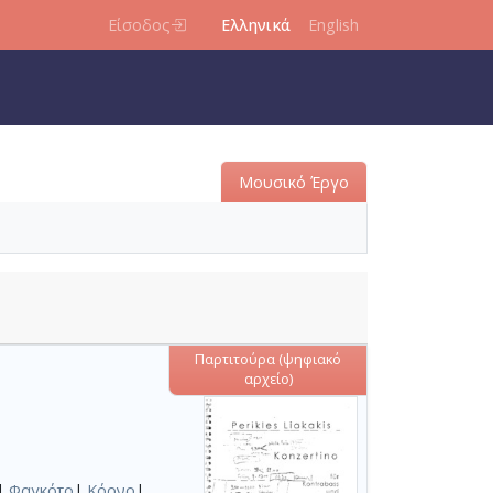
Είσοδος
Ελληνικά
English
Μουσικό Έργο
Παρτιτούρα (ψηφιακό
αρχείο)
|
Φαγκότο
|
Κόρνο
|