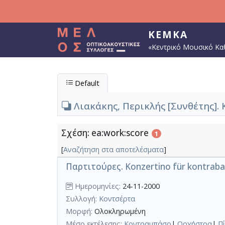
Παράκαμψη προς το κυρίως περιεχόμενο
ΚΕΜΚΑ
«Κεντρικό Μουσικό Κα
Default
Λιακάκης, Περικλής [Συνθέτης].
Σχέση: ea:work:score
1
[
Αναζήτηση στα αποτελέσματα
]
Παρτιτούρες. Konzertino für kontrab
Ημερομηνίες:
24-11-2000
Συλλογή:
Κοντσέρτα
Μορφή:
Ολοκληρωμένη
Μέσο εκτέλεσης:
Κοντραμπάσο
|
Ορχήστρα
|
Π