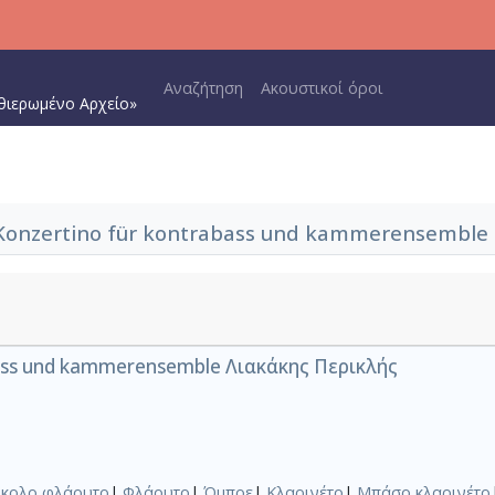
Main navigation
Αναζήτηση
Ακουστικοί όροι
θιερωμένο Αρχείο»
 Konzertino für kontrabass und kammerensemble
ass und kammerensemble Λιακάκης Περικλής
ίκολο φλάουτο
|
Φλάουτο
|
Όμποε
|
Κλαρινέτο
|
Μπάσο κλαρινέτο