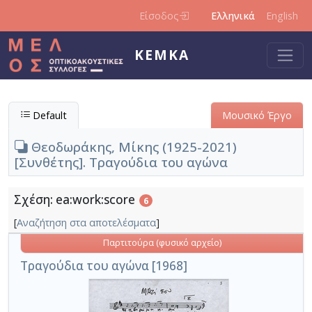
Παράκαμψη προς το κυρίως περιεχόμενο
Είσοδος
Ελληνικά
English
ΚΕΜΚΑ
Default
Μουσικό Έργο
Θεοδωράκης, Μίκης (1925-2021)
[Συνθέτης]. Τραγούδια του αγώνα
Σχέση: ea:work:score
6
[
Αναζήτηση στα αποτελέσματα
]
Παρτιτούρα (φυσικό αρχείο)
Τραγούδια του αγώνα [1968]