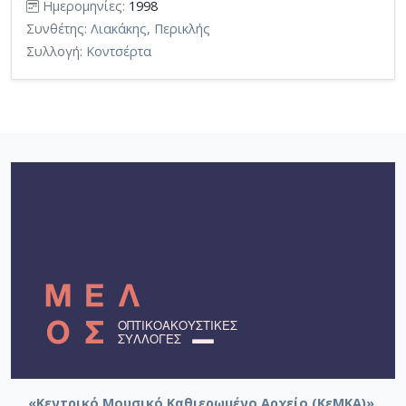
Ημερομηνίες:
1998
Συνθέτης:
Λιακάκης, Περικλής
Συλλογή:
Κοντσέρτα
«Κεντρικό Μουσικό Καθιερωμένο Αρχείο (ΚεΜΚΑ)».