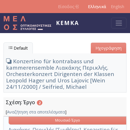
Παράκαμψη προς το κυρίως περιεχόμενο
Είσοδος
Ελληνικά
English
ΚΕΜΚΑ
Default
Ηχογράφηση
Konzertino für kontrabass und
kammerensemble Λιακάκης Περικλής.
Orchesterkonzert Dirigenten der Klassen
Leopold Hager und Uros Lajovic [Wein
24/11/2000] / Seifried, Michael
Σχέση: Έργο
2
[
Αναζήτηση στα αποτελέσματα
]
Μουσικό Έργο
Λιακάκης, Περικλής [Συνθέτης]. Konzertino für