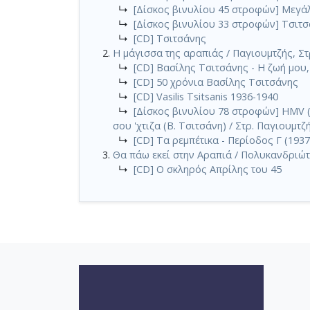
↳
[Δίσκος βινυλίου 45 στροφών] Μεγάλ
↳
[Δίσκος βινυλίου 33 στροφών] Τσιτ
↳
[CD] Τσιτσάνης
Η μάγισσα της αραπιάς / Παγιουμτζής, Στ
↳
[CD] Βασίλης Τσιτσάνης - Η ζωή μου,
↳
[CD] 50 χρόνια Βασίλης Τσιτσάνης
↳
[CD] Vasilis Tsitsanis 1936-1940
↳
[Δίσκος βινυλίου 78 στροφών] HMV (GR
σου 'χτιζα (Β. Τσιτσάνη) / Στρ. Παγιουμτζ
↳
[CD] Τα ρεμπέτικα - Περίοδος Γ (1937
Θα πάω εκεί στην Αραπιά / Πολυκανδριώτ
↳
[CD] Ο σκληρός Απρίλης του 45