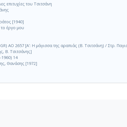
ες επιτυχίες του Τσιτσάνη
σάνης
ράτος [1940]
 το έργο μου
) AO 2657 [Α': Η μάγισσα της αραπιάς (Β. Τσιτσάνη) / Στρ. Παγιο
ής, Β. Τσιτσάνης]
-1960) 14
ης, Θανάσης [1972]