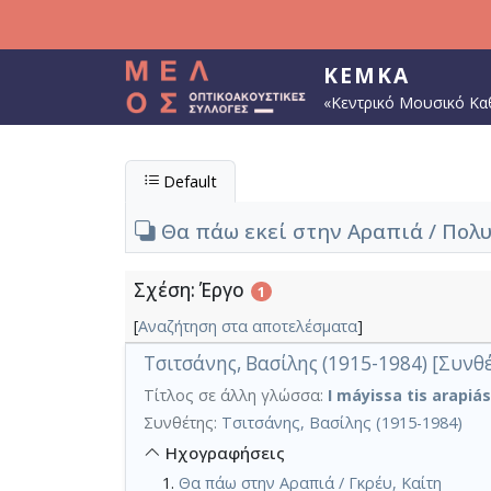
Παράκαμψη προς το κυρίως περιεχόμενο
ΚΕΜΚΑ
«Κεντρικό Μουσικό Κα
Default
Θα πάω εκεί στην Αραπιά / Πολυ
Σχέση: Έργο
1
[
Αναζήτηση στα αποτελέσματα
]
Τσιτσάνης, Βασίλης (1915-1984) [Συνθ
Τίτλος σε άλλη γλώσσα:
I máyissa tis arapiá
Συνθέτης:
Τσιτσάνης, Βασίλης (1915-1984)
Ηχογραφήσεις
Θα πάω στην Αραπιά / Γκρέυ, Καίτη