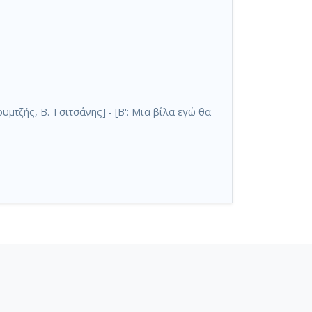
υμτζής, Β. Τσιτσάνης] - [Β': Μια βίλα εγώ θα