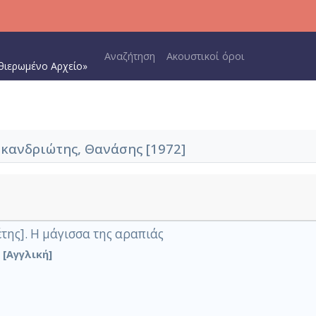
Main navigation
Αναζήτηση
Ακουστικοί όροι
θιερωμένο Αρχείο»
κανδριώτης, Θανάσης [1972]
έτης]. Η μάγισσα της αραπιάς
s [Αγγλική]