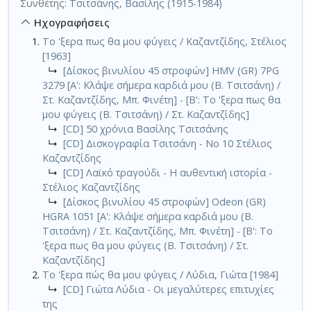
Συνθέτης:
Τσιτσάνης, Βασίλης (1915-1984)
Ηχογραφήσεις
Το 'ξερα πως θα μου φύγεις / Καζαντζίδης, Στέλιος
[1963]
↳
[Δίσκος βινυλίου 45 στροφών] HMV (GR) 7PG
3279 [Α': Κλάψε σήμερα καρδιά μου (Β. Τσιτσάνη) /
Στ. Καζαντζίδης, Μπ. Φινέτη] - [Β': Το 'ξερα πως θα
μου φύγεις (Β. Τσιτσάνη) / Στ. Καζαντζίδης]
↳
[CD] 50 χρόνια Βασίλης Τσιτσάνης
↳
[CD] Δισκογραφία Τσιτσάνη - Νο 10 Στέλιος
Καζαντζίδης
↳
[CD] Λαϊκό τραγούδι - Η αυθεντική ιστορία -
Στέλιος Καζαντζίδης
↳
[Δίσκος βινυλίου 45 στροφών] Odeon (GR)
HGRA 1051 [Α': Κλάψε σήμερα καρδιά μου (Β.
Τσιτσάνη) / Στ. Καζαντζίδης, Μπ. Φινέτη] - [Β': Το
'ξερα πως θα μου φύγεις (Β. Τσιτσάνη) / Στ.
Καζαντζίδης]
Το 'ξερα πώς θα μου φύγεις / Λύδια, Γιώτα [1984]
↳
[CD] Γιώτα Λύδια - Οι μεγαλύτερες επιτυχίες
της