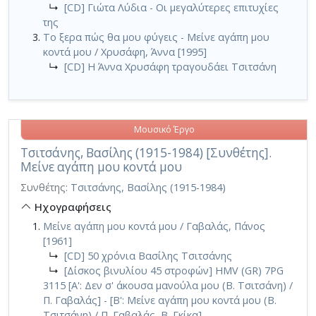
↳
[CD] Γιώτα Λύδια - Οι μεγαλύτερες επιτυχίες
της
Το ξερα πώς θα μου φύγεις - Μείνε αγάπη μου
κοντά μου / Χρυσάφη, Άννα [1995]
↳
[CD] Η Άννα Χρυσάφη τραγουδάει Τσιτσάνη
Μουσικό Έργο
Τσιτσάνης, Βασίλης (1915-1984) [Συνθέτης].
Μείνε αγάπη μου κοντά μου
Συνθέτης:
Τσιτσάνης, Βασίλης (1915-1984)
Ηχογραφήσεις
Μείνε αγάπη μου κοντά μου / Γαβαλάς, Πάνος
[1961]
↳
[CD] 50 χρόνια Βασίλης Τσιτσάνης
↳
[Δίσκος βινυλίου 45 στροφών] HMV (GR) 7PG
3115 [A': Δεν σ' άκουσα μανούλα μου (Β. Τσιτσάνη) /
Π. Γαβαλάς] - [Β': Μείνε αγάπη μου κοντά μου (Β.
Τσιτσάνη) / Π. Γαβαλάς, Β. Γκίκα]