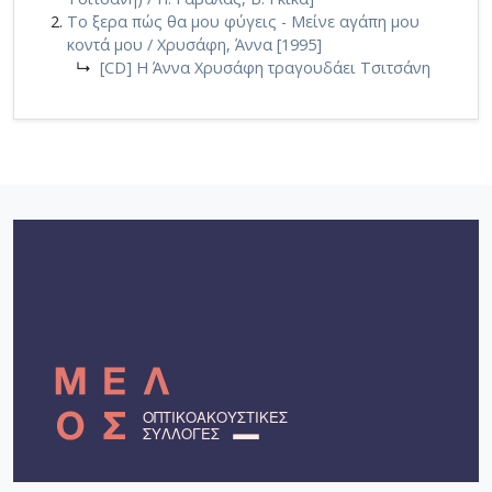
Το ξερα πώς θα μου φύγεις - Μείνε αγάπη μου
κοντά μου / Χρυσάφη, Άννα [1995]
↳
[CD] Η Άννα Χρυσάφη τραγουδάει Τσιτσάνη