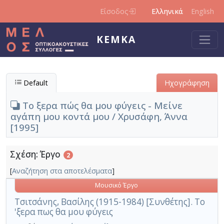
Παράκαμψη προς το κυρίως περιεχόμενο
Είσοδος
Ελληνικά
English
ΚΕΜΚΑ
Default
Ηχογράφηση
Το ξερα πώς θα μου φύγεις - Μείνε
αγάπη μου κοντά μου / Χρυσάφη, Άννα
[1995]
Σχέση: Έργο
2
[
Αναζήτηση στα αποτελέσματα
]
Μουσικό Έργο
Τσιτσάνης, Βασίλης (1915-1984) [Συνθέτης]. Το
'ξερα πως θα μου φύγεις