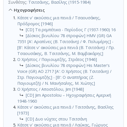
Συνθέτης:
Τσιτσάνης, Βασίλης (1915-1984)
Ηχογραφήσεις
Κάτσε ν' ακούσεις μια πενιά / Τσαουσάκης,
Πρόδρομος [1946]
↳
[CD] Τα ρεμπέτικα - Περίοδος Γ (1937-1960) 16
↳
[Δίσκος βινυλίου 78 στροφών] HMV (GR) GA
7351 [Α': Αραπίνες (Β. Τσιτσάνη) / Φ. Πολυμέρης] -
[Β': Κάτσε ν' ακούσεις μια πενιά (Β. Τσιτσάνη) / Πρ.
Τσαουσάκης, Β. Τσιτσάνης, Μ. Βαμβακάρης]
Ο Χρήστος / Παγιουμτζής, Στράτος [1946]
↳
[Δίσκος βινυλίου 78 στροφών] His Master's
Voice (GR) AO 2717 [Α': Ο Χρήστος (Β. Τσιτσάνη) /
Στρ. Παγιουμτζής] - [Β': Ο αναπτήρας (Ζ.
Παγιουμτζή) / Ν. Μανήσαλης, Μ. Χιώτης]
Ο Χρήστος / Αποστόλου, Jim [1948]
↳
[CD] Jim Apostolou – Ηχογραφήσεις Αμερική
1948-1960
Κάτσε ν' ακούσεις μια πενιά / Τσιτσάνης, Βασίλης
[1973]
↳
[CD] Δυο νύχτες στου Τσιτσάνη
Κάτσε ν' ακούσεις μια πενιά / Λαύκας, Γιώργος