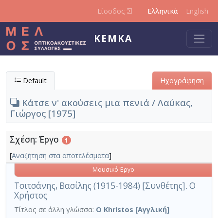
Παράκαμψη προς το κυρίως περιεχόμενο
Είσοδος
Ελληνικά
English
ΚΕΜΚΑ
Default
Ηχογράφηση
Κάτσε ν' ακούσεις μια πενιά / Λαύκας,
Γιώργος [1975]
Σχέση: Έργο
1
[
Αναζήτηση στα αποτελέσματα
]
Μουσικό Έργο
Τσιτσάνης, Βασίλης (1915-1984) [Συνθέτης]. Ο
Χρήστος
Τίτλος σε άλλη γλώσσα:
O Khrístos [Αγγλική]