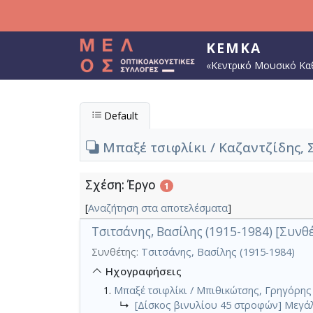
Παράκαμψη προς το κυρίως περιεχόμενο
ΚΕΜΚΑ
«Κεντρικό Μουσικό Κα
Default
Μπαξέ τσιφλίκι / Καζαντζίδης, Σ
Σχέση: Έργο
1
[
Αναζήτηση στα αποτελέσματα
]
Τσιτσάνης, Βασίλης (1915-1984) [Συνθέ
Συνθέτης:
Τσιτσάνης, Βασίλης (1915-1984)
Ηχογραφήσεις
Μπαξέ τσιφλίκι / Μπιθικώτσης, Γρηγόρης
↳
[Δίσκος βινυλίου 45 στροφών] Μεγάλ