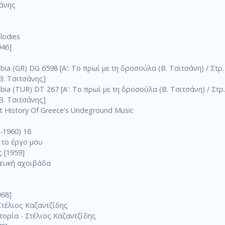
σάνης
elodies
946]
a (GR) DG 6598 [A': Το πρωί με τη δροσούλα (Β. Τσιτσάνη) / Στρ. Π
 Β. Τσιτσάνης]
a (TUR) DT 267 [A': Το πρωί με τη δροσούλα (Β. Τσιτσάνη) / Στρ. 
 Β. Τσιτσάνης]
t History Of Greece's Undeground Music
-1960) 16
 το έργο μου
 [1959]
 λευκή αχοιβάδα
968]
Στέλιος Καζαντζίδης
τορία - Στέλιος Καζαντζίδης