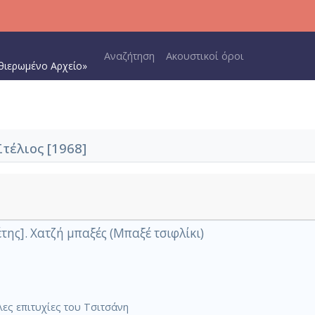
Main navigation
Αναζήτηση
Ακουστικοί όροι
θιερωμένο Αρχείο»
τέλιος [1968]
της]. Χατζή μπαξές (Μπαξέ τσιφλίκι)
ες επιτυχίες του Τσιτσάνη