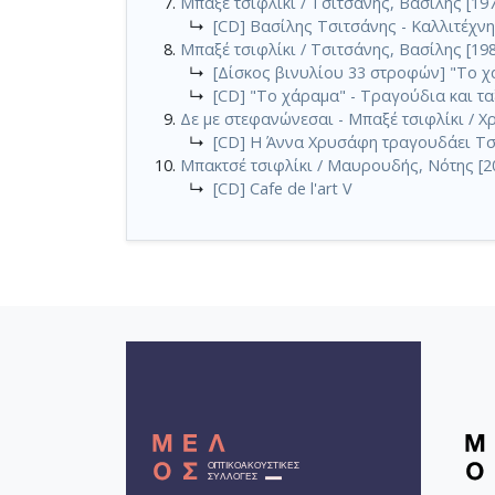
Μπαξέ τσιφλίκι / Τσιτσάνης, Βασίλης [19
↳
[CD] Βασίλης Τσιτσάνης - Καλλιτέχν
Μπαξέ τσιφλίκι / Τσιτσάνης, Βασίλης [19
↳
[Δίσκος βινυλίου 33 στροφών] "Το χ
↳
[CD] "Το χάραμα" - Τραγούδια και τα
Δε με στεφανώνεσαι - Μπαξέ τσιφλίκι / Χ
↳
[CD] Η Άννα Χρυσάφη τραγουδάει Τσ
Μπακτσέ τσιφλίκι / Μαυρουδής, Νότης [2
↳
[CD] Cafe de l'art V