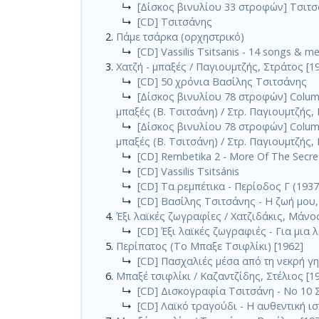
↳
[Δίσκος βινυλίου 33 στροφών] Τσιτ
↳
[CD] Τσιτσάνης
Πάμε τσάρκα (ορχηστρικό)
↳
[CD] Vassilis Tsitsanis - 14 songs & m
Χατζή - μπαξές / Παγιουμτζής, Στράτος [1
↳
[CD] 50 χρόνια Βασίλης Τσιτσάνης
↳
[Δίσκος βινυλίου 78 στροφών] Columbi
μπαξές (Β. Τσιτσάνη) / Στρ. Παγιουμτζής,
↳
[Δίσκος βινυλίου 78 στροφών] Columbi
μπαξές (Β. Τσιτσάνη) / Στρ. Παγιουμτζής,
↳
[CD] Rembetika 2 - More Of The Secre
↳
[CD] Vassilis Tsitsánis
↳
[CD] Τα ρεμπέτικα - Περίοδος Γ (1937
↳
[CD] Βασίλης Τσιτσάνης - Η ζωή μου,
Έξι λαϊκές ζωγραφίες / Χατζιδάκις, Μάνος
↳
[CD] Έξι λαϊκές ζωγραφιές - Για μια
Περίπατος (Το Μπαξε Τσιφλίκι) [1962]
↳
[CD] Πασχαλιές μέσα από τη νεκρή γη
Μπαξέ τσιφλίκι / Καζαντζίδης, Στέλιος [1
↳
[CD] Δισκογραφία Τσιτσάνη - Νο 10 
↳
[CD] Λαϊκό τραγούδι - Η αυθεντική ισ