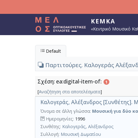
Παράκαμψη προς το κυρίως περιεχόμενο
ΚΕΜΚΑ
«Κεντρικό Μουσικό Κα
Default
Παρτιτούρες. Καλογεράς Αλέξανδρ
Σχέση: ea:digital-item-of:
1
[
Αναζήτηση στα αποτελέσματα
]
Καλογεράς, Αλέξανδρος [Συνθέτης]. Mus
Όνομα σε άλλη γλώσσα:
Μουσική για δύο κ
Ημερομηνίες:
1996
Συνθέτης:
Καλογεράς, Αλέξανδρος
Συλλογή:
Μουσική Δωματίου