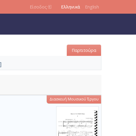
Είσοδος
Ελληνικά
English
Παρτιτούρα
]
Διασκευή Μουσικού Έργου