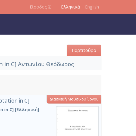
Είσοδος
Ελληνικά
English
Παρτιτούρα
on in C] Αντωνίου Θεόδωρος
Διασκευή Μουσικού Έργου
tation in C]
in C] [Ελληνική]