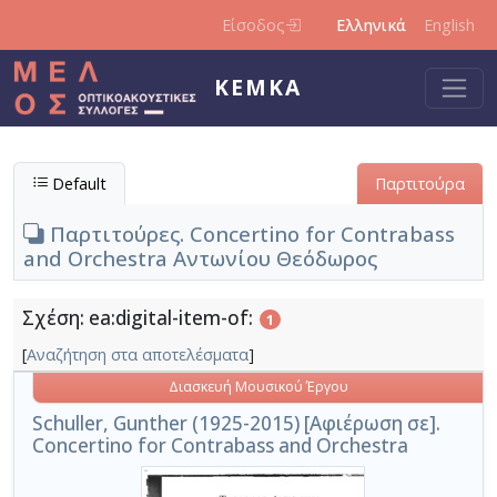
Παράκαμψη προς το κυρίως περιεχόμενο
Είσοδος
Ελληνικά
English
ΚΕΜΚΑ
Default
Παρτιτούρα
Παρτιτούρες. Concertino for Contrabass
and Orchestra Αντωνίου Θεόδωρος
Σχέση: ea:digital-item-of:
1
[
Αναζήτηση στα αποτελέσματα
]
Διασκευή Μουσικού Έργου
Schuller, Gunther (1925-2015) [Αφιέρωση σε].
Concertino for Contrabass and Orchestra