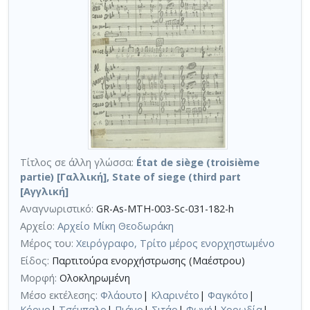
Τίτλος σε άλλη γλώσσα:
État de siège (troisième
partie) [Γαλλική], State of siege (third part
[Αγγλική]
Αναγνωριστικό:
GR-As-MTH-003-Sc-031-182-h
Αρχείο:
Αρχείο Μίκη Θεοδωράκη
Μέρος του:
Χειρόγραφο, Τρίτο μέρος ενορχηστωμένο
Είδος:
Παρτιτούρα ενορχήστρωσης (Μαέστρου)
Μορφή:
Ολοκληρωμένη
Μέσο εκτέλεσης:
Φλάουτο
|
Κλαρινέτο
|
Φαγκότο
|
Κόρνο
|
Τσέμπαλο
|
Πιάνο
|
Σιτάρ
|
Φωνή
|
Χορωδία
|