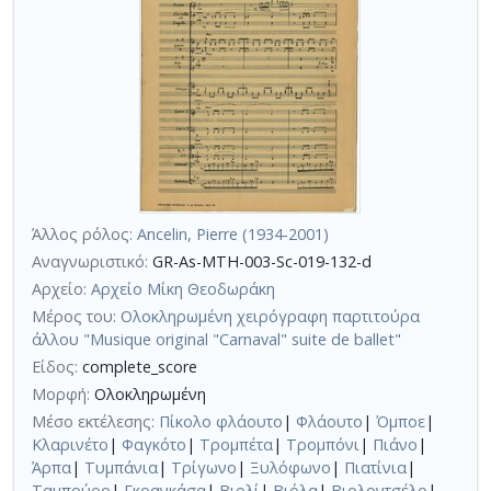
Άλλος ρόλος:
Ancelin, Pierre (1934-2001)
Αναγνωριστικό:
GR-As-MTH-003-Sc-019-132-d
Αρχείο:
Αρχείο Μίκη Θεοδωράκη
Μέρος του:
Ολοκληρωμένη χειρόγραφη παρτιτούρα
άλλου "Musique original "Carnaval" suite de ballet"
Είδος:
complete_score
Μορφή:
Ολοκληρωμένη
Μέσο εκτέλεσης:
Πίκολο φλάουτο
|
Φλάουτο
|
Όμποε
|
Κλαρινέτο
|
Φαγκότο
|
Τρομπέτα
|
Τρομπόνι
|
Πιάνο
|
Άρπα
|
Τυμπάνια
|
Τρίγωνο
|
Ξυλόφωνο
|
Πιατίνια
|
Ταμπούρο
|
Γκρανκάσα
|
Βιολί
|
Βιόλα
|
Βιολοντσέλο
|