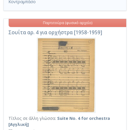
Κοντραμπάσο
Παρτιτούρα (φυσικό αρχείο)
Σουΐτα αρ. 4 για ορχήστρα [1958-1959]
Τίτλος σε άλλη γλώσσα:
Suite No. 4 for orchestra
[Αγγλική]