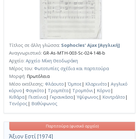
Τίτλος σε άλλη γλώσσα:
Sophocles' Ajax [Αγγλική]
Αναγνωριστικό:
GR-As-MTH-003-Sc-024-148-b
Αρχείο:
Αρχείο Μίκη Θεοδωράκη
Μέρος του:
Φωτοτυπίες σχέδια και παρτιτούρα
Μορφή:
Πρωτόλεια
Μέσο εκτέλεσης:
Φλάουτο
|
Όμποε
|
Κλαρινέτο
|
Αγγλικό
κόρνο
|
Φαγκότο
|
Τρομπέτα
|
Τρομπόνι
|
Κόρνο
|
Κιθάρα
|
Πιατίνια
|
Γκρανκάσα
|
Υψίφωνος
|
Κοντράλτο
|
Τενόρος
|
Βαθύφωνος
Παρτιτούρα (φυσικό αρχείο)
Άξιον Εστί [1974]