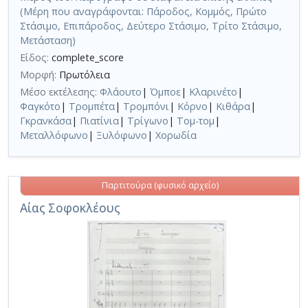
(Μέρη που αναγράφονται: Πάροδος, Κομμός, Πρώτο
Στάσιμο, Επιπάροδος, Δεύτερο Στάσιμο, Τρίτο Στάσιμο,
Μετάσταση)
Είδος:
complete_score
Μορφή:
Πρωτόλεια
Μέσο εκτέλεσης:
Φλάουτο
|
Όμποε
|
Κλαρινέτο
|
Φαγκότο
|
Τρομπέτα
|
Τρομπόνι
|
Κόρνο
|
Κιθάρα
|
Γκρανκάσα
|
Πιατίνια
|
Τρίγωνο
|
Τομ-τομ
|
Μεταλλόφωνο
|
Ξυλόφωνο
|
Χορωδία
Παρτιτούρα (φυσικό αρχείο)
Αίας Σοφοκλέους