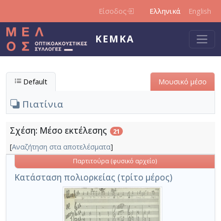
Παράκαμψη προς το κυρίως περιεχόμενο
Είσοδος
Ελληνικά
English
ΚΕΜΚΑ
Default
Μουσικό μέσο
Πιατίνια
Σχέση: Μέσο εκτέλεσης
21
[
Αναζήτηση στα αποτελέσματα
]
Παρτιτούρα (φυσικό αρχείο)
Κατάσταση πολιορκείας (τρίτο μέρος)