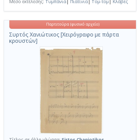
Μέσο εκτέλεσης:
Τυμπάνια
|
Πιατίνια
|
Τομ-τομ
|
Κλάβες
Παρτιτούρα (φυσικό αρχείο)
Συρτός Χανιώτικος [Χειρόγραφο με πάρτα
κρουστών]
Τίτλος σε άλλη γλώσσα:
Sirtos Chaniotikos