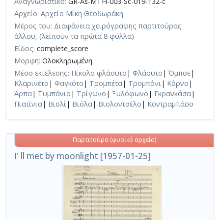
Αναγνωριστικό:
GR-As-MTH-003-Sc-019-132-c
Αρχείο:
Αρχείο Μίκη Θεοδωράκη
Μέρος του:
Διαφάνεια χειρόγραφης παρτιτούρας
άλλου, (λείπουν τα πρώτα 8 φύλλα)
Είδος:
complete_score
Μορφή:
Ολοκληρωμένη
Μέσο εκτέλεσης:
Πίκολο φλάουτο
|
Φλάουτο
|
Όμποε
|
Κλαρινέτο
|
Φαγκότο
|
Τρομπέτα
|
Τρομπόνι
|
Κόρνο
|
Άρπα
|
Τυμπάνια
|
Τρίγωνο
|
Ξυλόφωνο
|
Γκρανκάσα
|
Πιατίνια
|
Βιολί
|
Βιόλα
|
Βιολοντσέλο
|
Κοντραμπάσο
Παρτιτούρα (φυσικό αρχείο)
I' ll met by moonlight [1957-01-25]