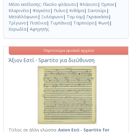
Μέσο εκτέλεσης:
Πίκολο φλάουτο
|
Φλάουτο
|
Όμποε
|
Κλαρινέτο
|
Φαγκότο
|
Πιάνο
|
Κιθάρα
|
Σαντούρι
|
Μεταλλόφωνο
|
Ξυλόφωνο
|
Τομ-τομ
|
Γκρανκάσα
|
Τρίγωνο
|
Πιατίνια
|
Τυμπάνια
|
Ταμπούρο
|
Φωνή
|
Χορωδία
|
Αφηγητής
Παρτιτούρα (φυσικό αρχείο)
Άξιον Εστί - Spartito για διεύθυνση
Τίτλος σε άλλη γλώσσα:
Axion Esti - Spartito for