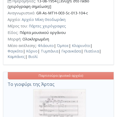
Ημερομηνίες:
13-08-1954 [Ξενύχτι στο radio
(χειρόγραφη σημείωση)]
Αναγνωριστικό:
GR-As-MTH-003-Sc-013-104-c
Αρχείο:
Αρχείο Μίκη Θεοδωράκη
Μέρος του:
Πάρτες χειρόγραφες
Είδος:
Πάρτα μουσικού οργάνου
Μορφή:
Ολοκληρωμένη
Μέσο εκτέλεσης:
Φλάουτο
|
Όμποε
|
Κλαρινέτο
|
Φαγκότο
|
Κόρνο
|
Τυμπάνια
|
Γκρανκάσα
|
Πιατίνια
|
Καμπάνες
|
Βιολί
Παρτιτούρα (φυσικό αρχείο)
Το γιοφύρι της Άρτας