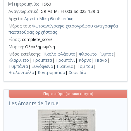
Ημερομηνίες:
1960
Αναγνωριστικό:
GR-As-MTH-003-Sc-023-139-d
Αρχείο:
Αρχείο Μίκη Θεοδωράκη
Μέρος του:
Φωτοαντίγραφο χειρογράφου αντιγραφέα
παρτιτούρας ορχήστρας
Είδος:
complete_score
Μορφή:
Ολοκληρωμένη
Μέσο εκτέλεσης:
Πίκολο φλάουτο
|
Φλάουτο
|
Όμποε
|
Κλαρινέτο
|
Τρομπέτα
|
Τρομπόνι
|
Κόρνο
|
Πιάνο
|
Τυμπάνια
|
Ξυλόφωνο
|
Πιατίνια
|
Τομ-τομ
|
Βιολοντσέλο
|
Κοντραμπάσο
|
Χορωδία
Παρτιτούρα (φυσικό αρχείο)
Les Amants de Teruel