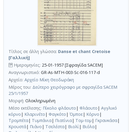
Τίτλος σε άλλη γλώσσα:
Danse et chant Cretoise
[Γαλλική]
Ημερομηνίες:
25-01-1957 [Σφραγίδα SACEM]
Αναγνωριστικό:
GR-As-MTH-003-Sc-016-117-d
Αρχείο:
Αρχείο Μίκη Θεοδωράκη
Μέρος του:
Δεύτερο χειρόγραφο με σφραγίδα SACEM
25/1/1957
Μορφή:
Ολοκληρωμένη
Μέσο εκτέλεσης:
Πίκολο φλάουτο
|
Φλάουτο
|
Αγγλικό
κόρνο
|
Κλαρινέτο
|
Φαγκότο
|
Όμποε
|
Κόρνο
|
Τρομπέτα
|
Τυμπάνια
|
Πιατίνια
|
Τομ-τομ
|
Γκρανκάσα
|
Κρουστά
|
Πιάνο
|
Τσελέστα
|
Βιολί
|
Βιόλα
|