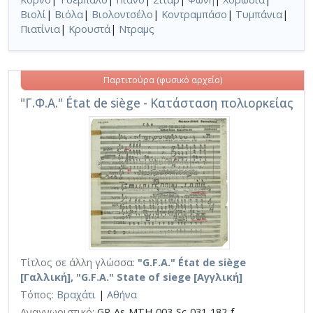
Βιολί
|
Βιόλα
|
Βιολοντσέλο
|
Κοντραμπάσο
|
Τυμπάνια
|
Πιατίνια
|
Κρουστά
|
Ντραμς
Παρτιτούρα (φυσικό αρχείο)
"Γ.Φ.Α." État de siège - Κατάσταση πολιορκείας
Τίτλος σε άλλη γλώσσα:
"G.F.A." État de siège
[Γαλλική], "G.F.A." State of siege [Αγγλική]
Τόπος:
Βραχάτι
|
Αθήνα
Αναγνωριστικό:
GR-As-MTH-003-Sc-031-182-f