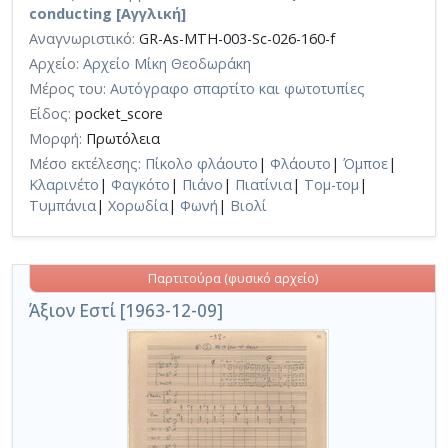
conducting [Αγγλική]
Αναγνωριστικό:
GR-As-MTH-003-Sc-026-160-f
Αρχείο:
Αρχείο Μίκη Θεοδωράκη
Μέρος του:
Αυτόγραφο σπαρτίτο και φωτοτυπίες
Είδος:
pocket_score
Μορφή:
Πρωτόλεια
Μέσο εκτέλεσης:
Πίκολο φλάουτο
|
Φλάουτο
|
Όμποε
|
Κλαρινέτο
|
Φαγκότο
|
Πιάνο
|
Πιατίνια
|
Τομ-τομ
|
Τυμπάνια
|
Χορωδία
|
Φωνή
|
Βιολί
Παρτιτούρα (φυσικό αρχείο)
Άξιον Εστί [1963-12-09]