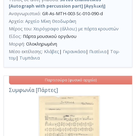
[Autograph with percussion part] [Αγγλική]
Αναγνωριστικό:
GR-As-MTH-003-Sc-010-090-d
Αρχείο:
Αρχείο Μίκη Θεοδωράκη
Μέρος του:
Χειρόγραφο (άλλου;) με πάρτα κρουστών
Είδος:
Πάρτα μουσικού οργάνου
Μορφή:
Ολοκληρωμένη
Μέσο εκτέλεσης:
Κλάβες
|
Γκρανκάσα
|
Πιατίνια
|
Τομ-
τομ
|
Τυμπάνια
Παρτιτούρα (φυσικό αρχείο)
Συμφωνία [Πάρτες]