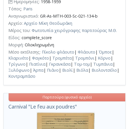
Ημερομηνίες:
1958-1959
Τόπος:
Paris
Αναγνωριστικό:
GR-As-MTH-003-Sc-021-134-b
Αρχείο:
Αρχείο Μίκη Θεοδωράκη
Μέρος του:
Φωτοτυπία χειρόγραφης παρτιτούρας Μ.Θ.
Είδος:
complete_score
Μορφή:
Ολοκληρωμένη
Μέσο εκτέλεσης:
Πίκολο φλάουτο
|
Φλάουτο
|
Όμποε
|
Κλαρινέτο
|
Φαγκότο
|
Τρομπέτα
|
Τρομπόνι
|
Κόρνο
|
Τρίγωνο
|
Πιατίνια
|
Γκρανκάσα
|
Τομ-τομ
|
Τυμπάνια
|
Ξυλόφωνο
|
Άρπα
|
Πιάνο
|
Βιολί
|
Βιόλα
|
Βιολοντσέλο
|
Κοντραμπάσο
Παρτιτούρα (φυσικό αρχείο)
Carnival "Le feu aux poudres"