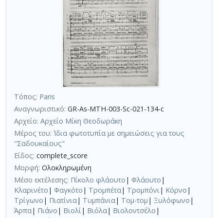
Τόπος:
Paris
Αναγνωριστικό:
GR-As-MTH-003-Sc-021-134-c
Αρχείο:
Αρχείο Μίκη Θεοδωράκη
Μέρος του:
Ίδια φωτοτυπία με σημειώσεις για τους
"Σαδουκαίους"
Είδος:
complete_score
Μορφή:
Ολοκληρωμένη
Μέσο εκτέλεσης:
Πίκολο φλάουτο
|
Φλάουτο
|
Κλαρινέτο
|
Φαγκότο
|
Τρομπέτα
|
Τρομπόνι
|
Κόρνο
|
Τρίγωνο
|
Πιατίνια
|
Τυμπάνια
|
Τομ-τομ
|
Ξυλόφωνο
|
Άρπα
|
Πιάνο
|
Βιολί
|
Βιόλα
|
Βιολοντσέλο
|