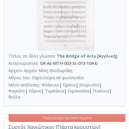
Τίτλος σε άλλη γλώσσα:
The Bridge of Arta [Αγγλική]
Αναγνωριστικό:
GR-As-MTH-003-Sc-013-104-b
Αρχείο:
Αρχείο Μίκη Θεοδωράκη
Μέρος του:
Παρτιτούρα σε φωτοτυπία
Μέσο εκτέλεσης:
Φλάουτο
|
Όμποε
|
Κλαρινέτο
|
Φαγκότο
|
Κόρνο
|
Τυμπάνια
|
Γκρανκάσα
|
Πιατίνια
|
Βιόλα
Παρτιτούρα (φυσικό αρχείο)
Συρτός Χανιώτικος [Πάρτα κρουστών]