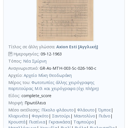
Τίτλος σε άλλη γλώσσα:
Axion Esti [Αγγλική]
Ημερομηνίες:
09-12-1963
Τόπος:
Νέα Σμύρνη
Αναγνωριστικό:
GR-As-MTH-003-Sc-026-160-c
Αρχείο:
Αρχείο Μίκη Θεοδωράκη
Μέρος του:
Φωτοτυπίες άλλης χειρόγραφης
παρτιτούρας Μ.Θ. και χειρόγραφα (όχι πλήρη)
Είδος:
complete_score
Μορφή:
Πρωτόλεια
Μέσο εκτέλεσης:
Πίκολο φλάουτο
|
Φλάουτο
|
Όμποε
|
Κλαρινέτο
|
Φαγκότο
|
Σαντούρι
|
Μαντολίνο
|
Πιάνο
|
Κρουστά
|
Πιατίνια
|
Γκρανκάσα
|
Ταμπούρο
|
Μεταλλόφωνο
|
Χορωδία
|
Βιολί
|
Βιόλα
|
Βιολοντσέλο
|