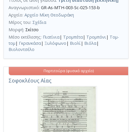
Τίτλος σε άλλη γλώσσα:
Τρίτη διάσταση [Ελληνική]
Αναγνωριστικό:
GR-As-MTH-003-Sc-025-153-b
Αρχείο:
Αρχείο Μίκη Θεοδωράκη
Μέρος του:
Σχέδια
Μορφή:
Σκίτσο
Μέσο εκτέλεσης:
Πιατίνια
|
Τρομπέτα
|
Τρομπόνι
|
Τομ-
τομ
|
Γκρανκάσα
|
Ξυλόφωνο
|
Βιολί
|
Βιόλα
|
Βιολοντσέλο
Παρτιτούρα (φυσικό αρχείο)
Σοφοκλέους Αίας