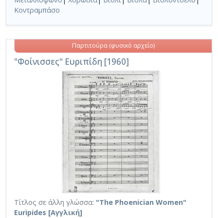
Κοντραμπάσο
Παρτιτούρα (φυσικό αρχείο)
"Φοίνισσες" Ευριπίδη [1960]
Τίτλος σε άλλη γλώσσα:
"The Phoenician Women"
Euripides [Αγγλική]