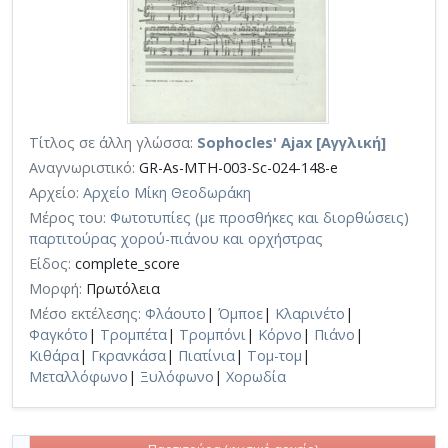
Τίτλος σε άλλη γλώσσα:
Sophocles' Ajax [Αγγλική]
Αναγνωριστικό:
GR-As-MTH-003-Sc-024-148-e
Αρχείο:
Αρχείο Μίκη Θεοδωράκη
Μέρος του:
Φωτοτυπίες (με προσθήκες και διορθώσεις)
παρτιτούρας χορού-πιάνου και ορχήστρας
Είδος:
complete_score
Μορφή:
Πρωτόλεια
Μέσο εκτέλεσης:
Φλάουτο
|
Όμποε
|
Κλαρινέτο
|
Φαγκότο
|
Τρομπέτα
|
Τρομπόνι
|
Κόρνο
|
Πιάνο
|
Κιθάρα
|
Γκρανκάσα
|
Πιατίνια
|
Τομ-τομ
|
Μεταλλόφωνο
|
Ξυλόφωνο
|
Χορωδία