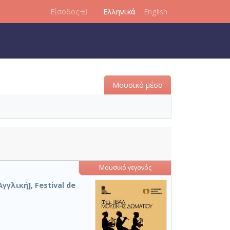
Είσοδος
Ελληνικά
English
Μουσικό μέσο
Μουσικό γεγονός
Αγγλική], Festival de