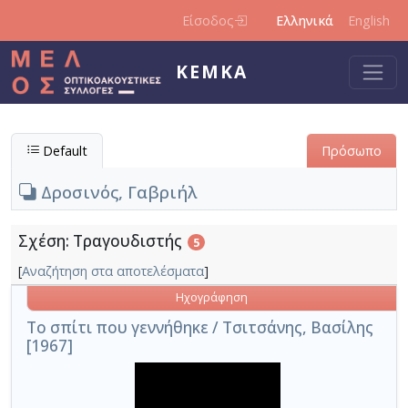
Παράκαμψη προς το κυρίως περιεχόμενο
Είσοδος
Ελληνικά
English
ΚΕΜΚΑ
Default
Πρόσωπο
Δροσινός, Γαβριήλ
Σχέση: Τραγουδιστής
5
[
Αναζήτηση στα αποτελέσματα
]
Ηχογράφηση
Το σπίτι που γεννήθηκε / Τσιτσάνης, Βασίλης
[1967]