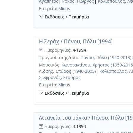
Αγαπητός
|
Ρόκας, Γιώργος
|
Κολιόπουλος, Λε
Εταιρεία:
Minos
Εκδόσεις / Τεκμήρια
Η Σεράχ / Πάνου, Πόλυ [1994]
Ημερομηνίες:
4-1994
Τραγουδιστής/τρια:
Πάνου, Πόλυ (1940-2013)
Μουσικός:
Κωνσταντίνου, Χρήστος (1950-2015
Λιόσης, Σπύρος (1940-2005)
|
Κολιόπουλος, Λ
Σωφρονάς, Σταύρος
Εταιρεία:
Minos
Εκδόσεις / Τεκμήρια
Λιτανεία του μάγκα / Πάνου, Πόλυ [19
Ημερομηνίες:
4-1994