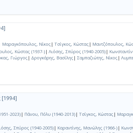
94]
|
Μαραγκόπουλος, Νίκος
|
Τσίγκος, Κώστας
|
Μαντζόπουλος, Κώσ
υλος, Κώστας (1937-)
|
Λιόσης, Σπύρος (1940-2005)
|
Κωνσταντίν
όκας, Γιώργος
|
Δρογκάρης, Βασίλης
|
Σαμπαζιώτης, Νίκος
|
Λυμπ
 [1994]
1951-2023)
|
Πάνου, Πόλυ (1940-2013)
|
Τσίγκος, Κώστας
|
Μαραγκ
ιόσης, Σπύρος (1940-2005)
|
Καραντίνης, Μανώλης (1966-)
|
Κωνστ