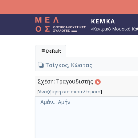
Παράκαμψη προς το κυρίως περιεχόμενο
ΚΕΜΚΑ
«Κεντρικό Μουσικό Κα
Default
Τσίγκος, Κώστας
Σχέση: Τραγουδιστής
6
[
Αναζήτηση στα αποτελέσματα
]
Αμάν... Αμήν