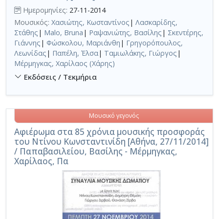
Ημερομηνίες:
27-11-2014
Μουσικός:
Χασιώτης, Κωσταντίνος
|
Λασκαρίδης,
Στάθης
|
Malo, Bruna
|
Ραψανιώτης, Βασίλης
|
Σκεντέρης,
Γιάννης
|
Φώσκολου, Μαριάνθη
|
Γρηγορόπουλος,
Λεωνίδας
|
Παπέλη, Έλσα
|
Ταμιωλάκης, Γιώργος
|
Μέρμηγκας, Χαρίλαος (Χάρης)
Εκδόσεις / Τεκμήρια
Μουσικό γεγονός
Αφιέρωμα στα 85 χρόνια μουσικής προσφοράς
του Ντίνου Κωνσταντινίδη [Αθήνα, 27/11/2014]
/ Παπαβασιλείου, Βασίλης - Μέρμηγκας,
Χαρίλαος, Πα