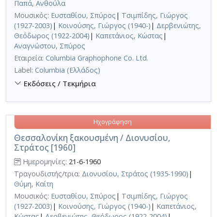
Παπά, Ανθούλα
Μουσικός:
Ευσταθίου, Σπύρος
|
Τσιμπίδης, Γιώργος
(1927-2003)
|
Κοινούσης, Γιώργος (1940-)
|
Δερβενιώτης,
Θεόδωρος (1922-2004)
|
Καπετάνιος, Κώστας
|
Αναγνώστου, Σπύρος
Εταιρεία:
Columbia Graphophone Co. Ltd.
Label:
Columbia (Ελλάδος)
Εκδόσεις / Τεκμήρια
Ηχογράφηση
Θεσσαλονίκη ξακουσμένη / Διονυσίου,
Στράτος [1960]
Ημερομηνίες:
21-6-1960
Τραγουδιστής/τρια:
Διονυσίου, Στράτος (1935-1990)
|
Θύμη, Καίτη
Μουσικός:
Ευσταθίου, Σπύρος
|
Τσιμπίδης, Γιώργος
(1927-2003)
|
Κοινούσης, Γιώργος (1940-)
|
Καπετάνιος,
Κώστας
|
Δερβενιώτης, Θεόδωρος (1922-2004)
|