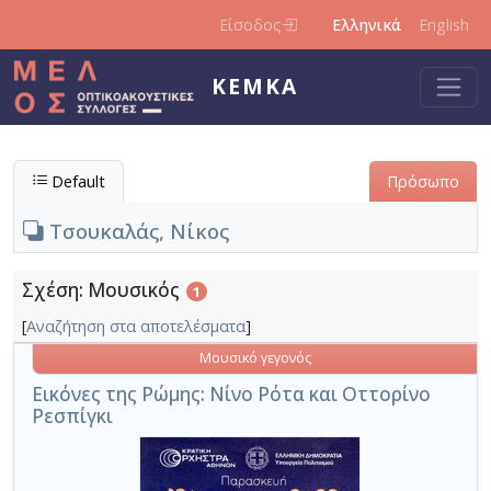
Παράκαμψη προς το κυρίως περιεχόμενο
Είσοδος
Ελληνικά
English
ΚΕΜΚΑ
Default
Πρόσωπο
Τσουκαλάς, Νίκος
Σχέση: Μουσικός
1
[
Αναζήτηση στα αποτελέσματα
]
Μουσικό γεγονός
Εικόνες της Ρώμης: Νίνο Ρότα και Οττορίνο
Ρεσπίγκι