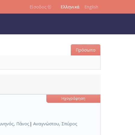
Είσοδος
Ελληνικά
English
Πρόσωπο
Ηχογράφηση
μνηνός, Πάνος
|
Αναγνώστου, Σπύρος