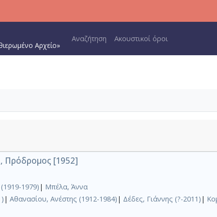
Main navigation
Αναζήτηση
Ακουστικοί όροι
θιερωμένο Αρχείο»
, Πρόδρομος [1952]
(1919-1979)
|
Μπέλα, Άννα
1)
|
Αθανασίου, Ανέστης (1912-1984)
|
Δέδες, Γιάννης (?-2011)
|
Κο