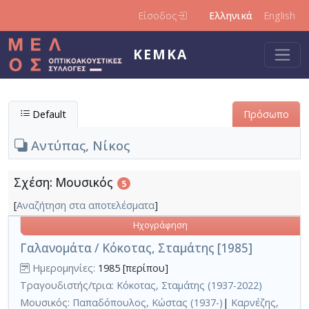
Παράκαμψη προς το κυρίως περιεχόμενο
Είσοδος
Ελληνικά
English
ΚΕΜΚΑ
Default
Πρόσωπο
Αντύπας, Νίκος
Σχέση: Μουσικός
5
[
Αναζήτηση στα αποτελέσματα
]
Ηχογράφηση
Γαλανομάτα / Κόκοτας, Σταμάτης [1985]
Ημερομηνίες:
1985 [περίπου]
Τραγουδιστής/τρια:
Κόκοτας, Σταμάτης (1937-2022)
Μουσικός:
Παπαδόπουλος, Κώστας (1937-)
|
Καρνέζης,