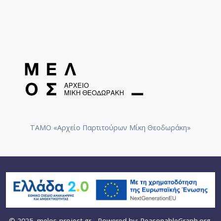
ΤΑΜΟ «Αρχείο Παρτιτούρων Μίκη Θεοδωράκη»
© 2025
melos-project.gr
- Powered by:
ReasonableGraph.org