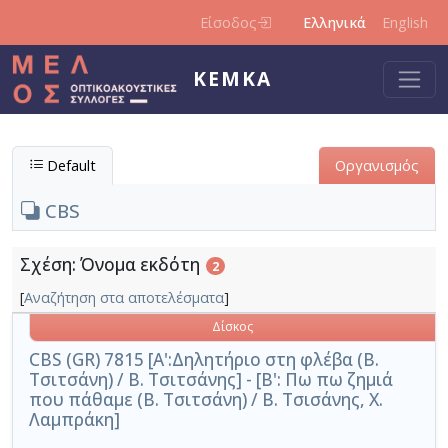
Παράκαμψη προς το κυρίως περιεχόμενο
Είσοδος
Ελληνικά
English
ΚΕΜΚΑ
Default
Οργανισμός
CBS
Σχέση: Όνομα εκδότη
2
[
Αναζήτηση στα αποτελέσματα
]
Δίσκος
CBS (GR) 7815 [A':Δηλητήριο στη φλέβα (Β.
Τσιτσάνη) / Β. Τσιτσάνης] - [Β': Πω πω ζημιά
που πάθαμε (Β. Τσιτσάνη) / Β. Τσισάνης, Χ.
Λαμπράκη]