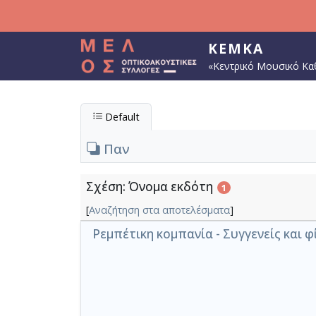
Παράκαμψη προς το κυρίως περιεχόμενο
ΚΕΜΚΑ
«Κεντρικό Μουσικό Κα
Default
Παν
Σχέση: Όνομα εκδότη
1
[
Αναζήτηση στα αποτελέσματα
]
Ρεμπέτικη κομπανία - Συγγενείς και φ