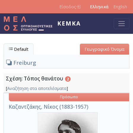
Παράκαμψη προς το κυρίως περιεχόμενο
Είσοδος
Ελληνικά
English
ΚΕΜΚΑ
Default
Γεωγραφικό Όνομα
Freiburg
Σχέση: Τόπος θανάτου
2
[
Αναζήτηση στα αποτελέσματα
]
Πρόσωπο
Καζαντζάκης, Νίκος (1883-1957)