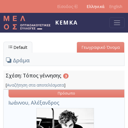
Παράκαμψη προς το κυρίως περιεχόμενο
Είσοδος
Ελληνικά
English
ΚΕΜΚΑ
Default
Γεωγραφικό Όνομα
Δράμα
Σχέση: Τόπος γέννησης
3
[
Αναζήτηση στα αποτελέσματα
]
Πρόσωπο
Ιωάννου, Αλέξανδρος